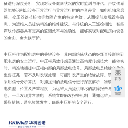
征进行深度分析，实现对设备健康状况的实时监测与评估。声纹传感
器能够识别出设备正常运行与异常运行时的声音差异，如电机轴承磨
损、变压器铁芯松动等故障产生的特定声纹，从而提前发现设备隐
患，为运维人员提供精准的维修建议。与传统的人工巡检相比，智能
声纹传感器具有更高的监测效率与准确性，能够实现对配电房内设备
的全面、全天候守护。
中压柜作为配电房中的关键设备，其内部绝缘状态的好坏直接影响到
配电房的安全运行。中压柜局放传感器通过高精度传感技术，能够实
时、精准地捕捉中压柜内部的局部放电信号。局部放电是绝缘劣化的
重要征兆，若不及时发现处理，可能引发严重的绝缘故障。该传感器
联系
采用信号分析算法，对捕捉到的放电信号进行深度解析，准确判断放
电类型、位置及严重程度，为运维人员提供详尽的故障报告与预警信
顶部
息。一旦发现异常放电，系统立即触发报警机制，通知运维人员迅速
采取措施，避免故障发生，确保中压柜的安全运行。