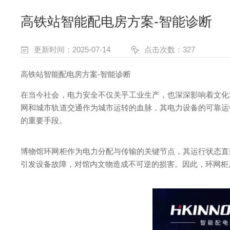
高铁站智能配电房方案-智能诊断
更新时间：2025-07-14
点击次数：327
高铁站智能配电房方案-智能诊断
在当今社会，电力安全不仅关乎工业生产，也深深影响着文化
网和城市轨道交通作为城市运转的血脉，其电力设备的可靠运
的重要手段。
博物馆环网柜作为电力分配与传输的关键节点，其运行状态直
引发设备故障，对馆内文物造成不可逆的损害。因此，环网柜