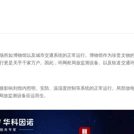
场所如博物馆以及城市交通系统的正常运行。博物馆作为珍贵文物
行更是关乎千家万户。因此，环网柜局放监测设备、以及轨道交通
接影响到馆内照明、安防、温湿度控制等系统的正常运行。局部放
局放监测设备应运而生。