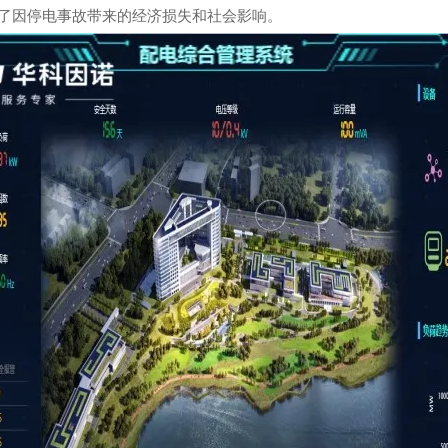
了因停电事故带来的经济损失和社会影响。