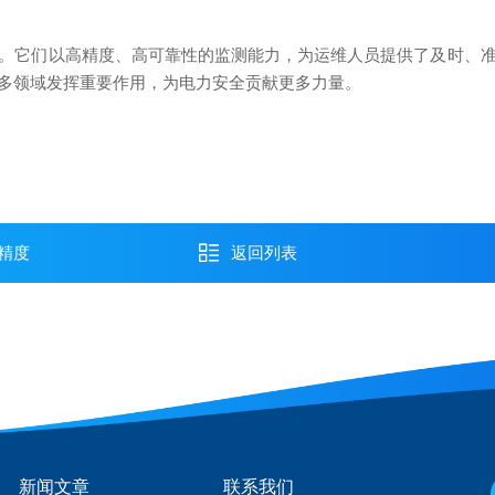
。它们以高精度、高可靠性的监测能力，为运维人员提供了及时、
多领域发挥重要作用，为电力安全贡献更多力量。
精度
返回列表
新闻文章
联系我们