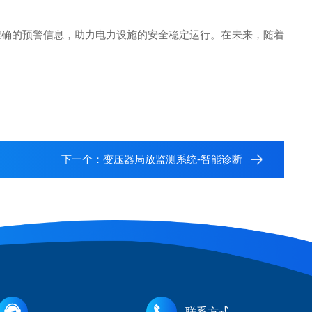
准确的预警信息，助力电力设施的安全稳定运行。在未来，随着
下一个：
变压器局放监测系统-智能诊断
联系方式