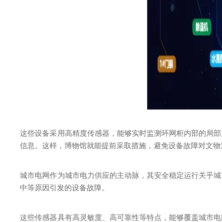
这些设备采用高精度传感器，能够实时监测环网柜内部的局部
信息。这样，博物馆就能提前采取措施，避免设备故障对文物
城市电网作为城市电力供应的主动脉，其安全稳定运行关乎城
中等原因引发的设备故障。
这些传感器具有高灵敏度、高可靠性等特点，能够覆盖城市电