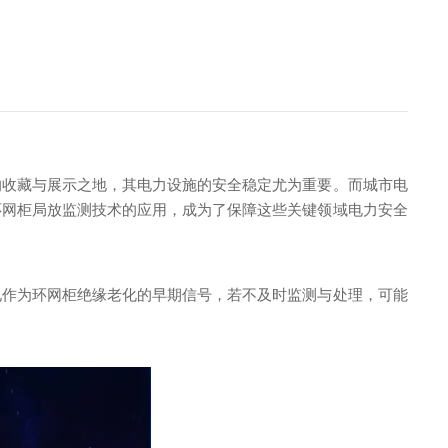
的收藏与展示之地，其电力设施的安全稳定尤为重要。而城市电
环网柜局放监测技术的应用，成为了保障这些关键领域电力安全
电作为环网柜绝缘老化的早期信号，若不及时监测与处理，可能