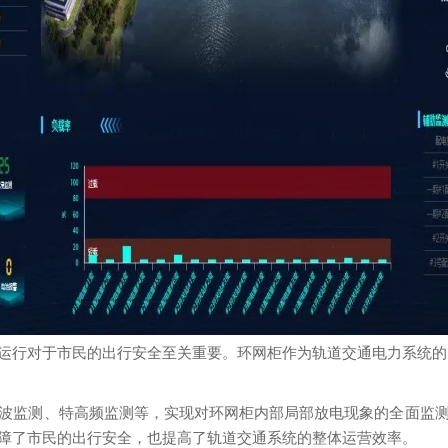
运行对于市民的出行安全至关重要。环网柜作为轨道交通电力系统的
波监测、特高频监测等，实现对环网柜内部局部放电现象的全面监
障了市民的出行安全，也提高了轨道交通系统的整体运营效率。