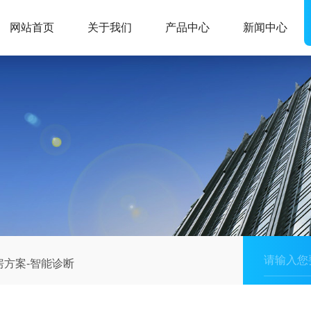
网站首页
关于我们
产品中心
新闻中心
房方案-智能诊断