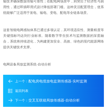
输技术确保数据传输可靠性；在配电网场景中，则突出了经济性与易
用性，通过即插即用式设计降低部署门槛。这种灵活配置理念，使系
统能够广泛适用于发电、输电、变电、配电等全链条场景。
这套智能电网感知体系已通过多项认证，其环境适应性、测量精度等
关键指标均达到行业标准。随着数字孪生技术与监测数据的深度融
合，系统将持续进化，为构建更加安全、高效、绿色的现代能源网络
提供关键技术支撑。
电网设备局放监测系统-自动分析
配电房电缆放电监测传感器-实时监测
上一个：
返回列表
交叉互联箱局放传感器-自动分析
下一个：