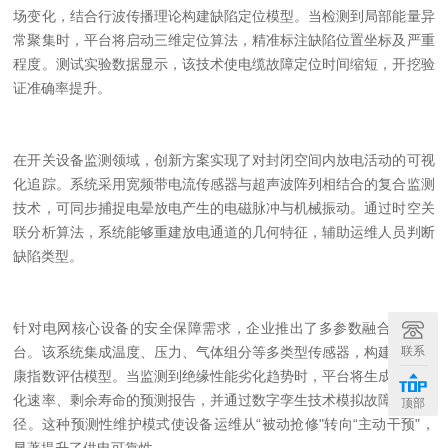
场变化，结合行波传播理论构建缺陷定位模型。当检测到局部能量异
常聚集时，平台将启动三维定位算法，精准标注缺陷位置坐标及严重
程度。
测试实验
数据显示，该技术使电缆故障定位时间缩短，开挖验
证准确率提升。
在开关设备监测领域，创新方案实现了对封闭空间内放电活动的可视
化追踪。系统采用宽频带电流传感器与超声波阵列相结合的复合监测
技术，可同步捕捉电晕放电产生的电磁脉冲与机械振动。通过时空关
联分析算法，系统能够重建放电通道的几何特征，辅助运维人员判断
缺陷类型。
针对电网核心设备的安全保障需求，企业推出了多参数融合监测平
联系
台。该系统集成温度、压力、气体组分等多类型传感器，构建设备健
康指数评估模型。当监测到绝缘性能劣化趋势时，平台将生成包含劣
化速率、剩余寿命的预测报告，并通过数字孪生技术模拟故障发展路
顶部
径。这种预测性维护模式使设备运维从
“被动抢修"转向“主动干预"，