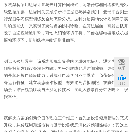
系统架构采用边缘计算与云计算协同模式，前端传感器网络实现毫秒
级数据采集，边缘网关完成初步特征提取与异常预判，云端平台则进
行深度学习模型训练及全局态势分析。这种分层架构设计既保障了实
时响应能力，又实现了跨站点的协同诊断。在算法层面，研发团队开
发了自适应滤波引擎，可动态消除环境干扰，即使在强电磁场或机械
振动环境下，仍能保持声纹识别准确率。
测试实验
场景中，该系统展现出显著的运维效能提升。通过声学异常
联系
预警提前发现设备潜在故障，将平均故障处理时间缩短。更值得称道
的是其环境自适应能力，系统可自动学习不同季节、负荷条件下的设
备运行特征，建立动态基准模型，有效避免误报漏报。在防外力破坏
顶部
场景，结合视频联动与声源定位技术，实现入侵事件分钟级响应，误
报率低。
该解决方案的创新价值体现在三个维度：首先是设备健康管理的范式
升级，从传统周期巡检转向基于设备状态演化的预测性维护；其次是