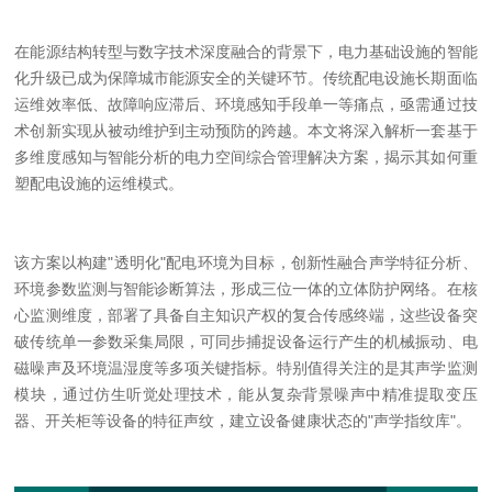
在能源结构转型与数字技术深度融合的背景下，电力基础设施的智能
化升级已成为保障城市能源安全的关键环节。传统配电设施长期面临
运维效率低、故障响应滞后、环境感知手段单一等痛点，亟需通过技
术创新实现从被动维护到主动预防的跨越。本文将深入解析一套基于
多维度感知与智能分析的电力空间综合管理解决方案，揭示其如何重
塑配电设施的运维模式。
该方案以构建
"
透明化
"
配电环境为目标，创新性融合声学特征分析、
环境参数监测与智能诊断算法，形成三位一体的立体防护网络。在核
心监测维度，部署了具备自主知识产权的复合传感终端，这些设备突
破传统单一参数采集局限，可同步捕捉设备运行产生的机械振动、电
磁噪声及环境温湿度等
多
项关键指标。特别值得关注的是其声学监测
模块，通过仿生听觉处理技术，能从复杂背景噪声中精准提取变压
器、开关柜等设备的特征声纹，建立设备健康状态的
"
声学指纹库
"
。