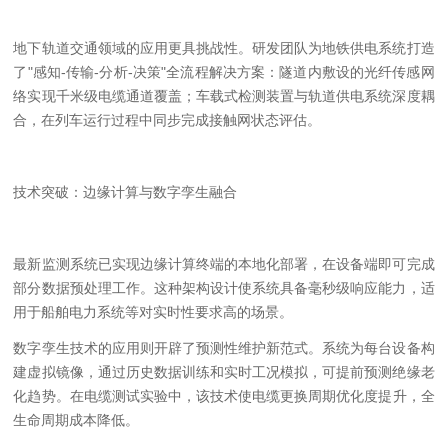
地下轨道交通领域的应用更具挑战性。研发团队为地铁供电系统打造
了
"
感知
-
传输
-
分析
-
决策
"
全流程解决方案：隧道内敷设的光纤传感网
络实现千米级电缆通道覆盖；车载式检测装置与轨道供电系统深度耦
合，在列车运行过程中同步完成接触网状态评估。
技术突破：边缘计算与数字孪生融合
最新监测系统已实现边缘计算终端的本地化部署，在设备端即可完成
部分
数据预处理工作。这种架构设计使系统具备毫秒级响应能力，适
用于船舶电力系统等对实时性要求高的场景。
数字孪生技术的应用则开辟了预测性维护新范式。系统为每台设备构
建虚拟镜像，通过历史数据训练和实时工况模拟，可提前预测绝缘老
化趋势。
在
电缆
测试实验中
，该技术使电缆更换周期优化度提升，全
生命周期成本降低。