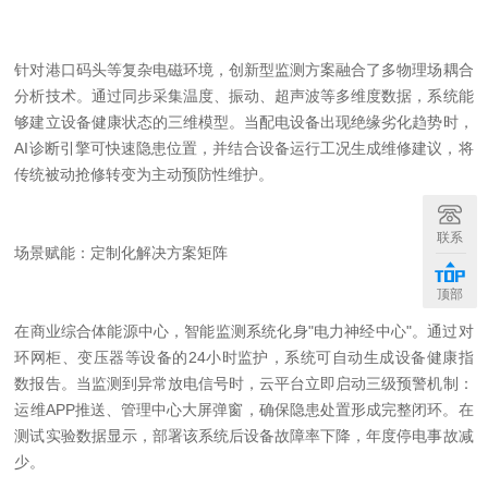
针对港口码头等复杂电磁环境，创新型监测方案融合了多物理场耦合
分析技术。通过同步采集温度、振动、超声波等多维度数据，系统能
够建立设备健康状态的三维模型。当配电设备出现绝缘劣化趋势时，
AI
诊断引擎可快速隐患位置，并结合设备运行工况生成维修建议，将
传统被动抢修转变为主动预防性维护。
联系
场景赋能：定制化解决方案矩阵
顶部
在商业综合体能源
中心
，智能监测系统化身
"
电力神经
中心
"
。通过对
环网柜、变压器等设备的
24
小时监护，系统可自动生成设备健康指
数报告。当监测到异常放电信号时，云平台立即启动三级预警机制：
运维
APP
推送、管理中心大屏弹窗，确保隐患处置形成完整闭环。
在
测试实验
数据显示，部署该系统后设备故障率下降，年度停电事故减
少。