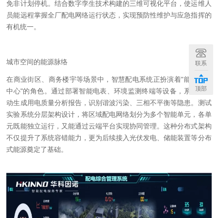
免非计划停机。结合数字孪生技术构建的三维可视化平台，使运维人
员能远程掌握全厂配电网络运行状态，实现预防性维护与应急指挥的
有机统一。
城市空间的能源脉络
联系
在商业街区、商务楼宇等场景中，智慧配电系统正扮演着
"
能源神经
顶部
中心
"
的角色。通过部署智能电表、环境监测终端等设备，系统可自
动生成用电质量分析报告，识别谐波污染、三相不平衡等隐患。
测试
实验系统
分层架构设计，将区域配电网络划分为多个智能单元，各单
元既能独立运行，又能通过云端平台实现协同管理。这种分布式架构
不仅提升了系统容错能力，更为后续接入光伏发电、储能装置等分布
式能源奠定了基础。