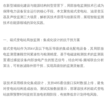
在新型城镇化建设与能源结构转型背景下，局部放电监测技术已成为
保障电力设备安全运行的核心手段。本文聚焦箱式变电站、油浸变压
器及声纹监测三大场景，解析其技术原理与创新应用，展现智能监测
技术在能源领域的深化实践。
一、箱式变电站局放监测：集成化设计的抗干扰方案
箱式变电站作为
35kV
及以下电压等级的集成化配电设备，其局部放
电监测需兼顾空间紧凑性与检测精度。基于电磁波检测技术的监测装
置通过捕捉设备内部放电产生的暂态信号，结合时域
-
频域联合分析
算法，可有效滤除外部干扰，实现
高
级别的监测灵敏度。
该技术采用模块化集成设计，支持
485
通信接口实时数据上传，避免
对变电站结构造成改动。
测试实验
数据显示，部署该技术的箱式变电
站故障预警时间提前至放电初期阶段，有效降低非计划停电风险。