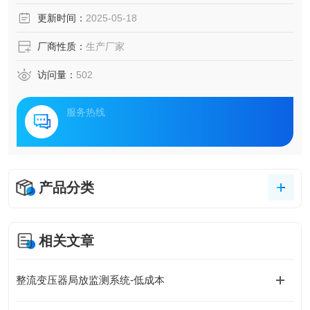
程中，由于绝缘老化、电场集中等多种原因，可能产生局部
更新时间：
2025-05-18
放电（局放）现象，这不仅会加速设备绝缘的劣化过程，还
可能引发严重的电力事故。为此，配电房局放传感器与局放
厂商性质：
生产厂家
在线监测系统的应用，成为了守护电力安全的核心利器。
访问量：
502
服务热线
产品分类
相关文章
整流变压器局放监测系统-低成本