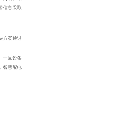
警信息采取
决方案通过
。一旦设备
，智慧配电