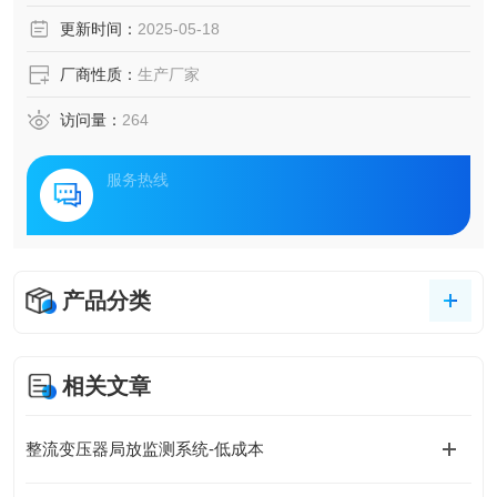
关重要。为此，我们推出了局放监测系统、煤化工园区环网
更新时间：
2025-05-18
柜局放监测设备以及，旨在通过技术手段，为电力行业打造
智能运维新方案。
厂商性质：
生产厂家
访问量：
264
服务热线
产品分类
相关文章
整流变压器局放监测系统-低成本