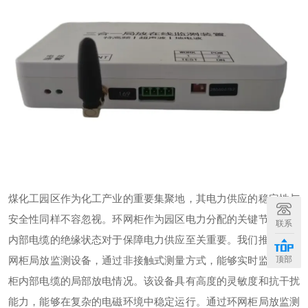
煤化工园区作为化工产业的重要集聚地，其电力供应的稳定性与
安全性同样不容忽视。环网柜作为园区电力分配的关键节点，其
联系
内部电缆的绝缘状态对于保障电力供应至关重要。我们推出的环
顶部
网柜局放监测设备，通过非接触式测量方式，能够实时监测环网
柜内部电缆的局部放电情况。该设备具有高度的灵敏度和抗干扰
能力，能够在复杂的电磁环境中稳定运行。通过环网柜局放监测