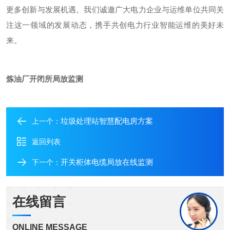
更多创新与发展机遇。我们诚邀广大电力企业与运维单位共同关
注这一领域的发展动态，携手共创电力行业智能运维的美好未
来。
炼油厂开闭所局放监测
垃圾处理站智慧配电房方案
上一个：
返回列表
开关柜体电缆局放在线监测
下一个：
在线留言
ONLINE MESSAGE