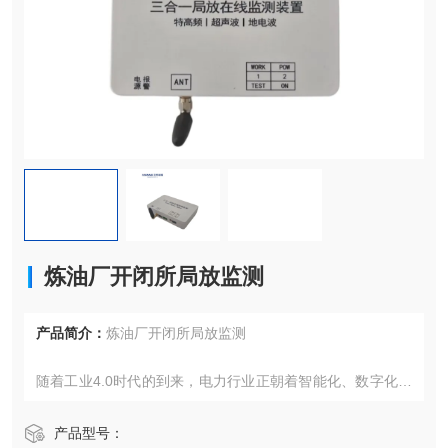
炼油厂开闭所局放监测
产品简介：
炼油厂开闭所局放监测
随着工业4.0时代的到来，电力行业正朝着智能化、数字化方
向加速转型。炼油厂、煤化工园区等作为能源产业的重要支
柱，其电力设备的稳定运行对于保障生产安全、提升效率至
产品型号：