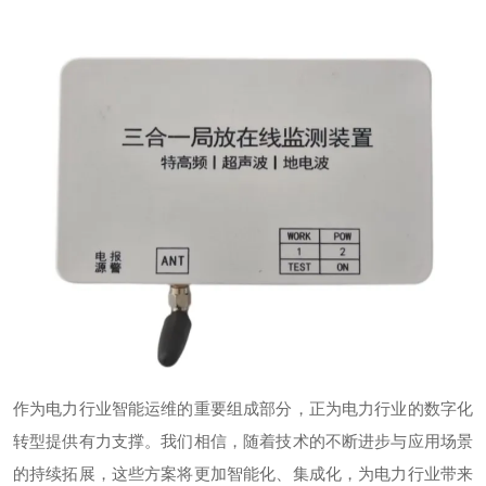
作为电力行业智能运维的重要组成部分，正为电力行业的数字化
转型提供有力支撑。我们相信，随着技术的不断进步与应用场景
的持续拓展，这些方案将更加智能化、集成化，为电力行业带来