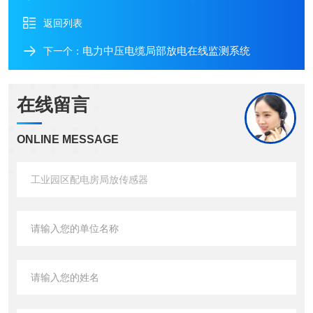
返回列表
电力中压电缆局部放电在线监测系统
下一个：
在线留言
ONLINE MESSAGE