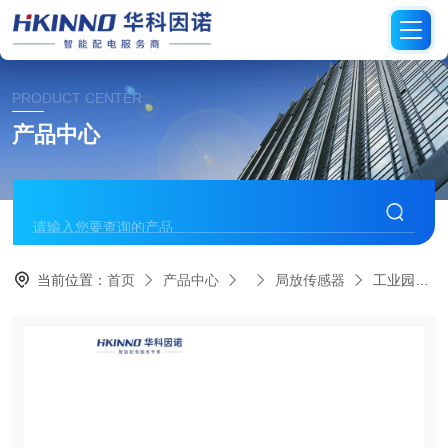
PRODUCT CENTER
产品中心
当前位置：
首页
产品中心
局放传感器
工业园区配电房局放传感器