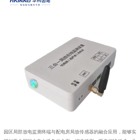
园区局部放电监测终端与配电房局放传感器的融合应用，能够实