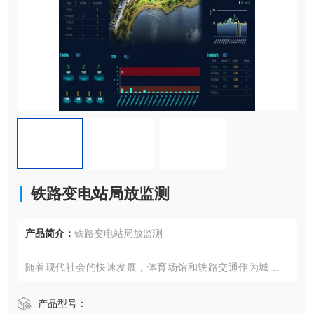
铁路变电站局放监测
产品简介：
铁路变电站局放监测
随着现代社会的快速发展，体育场馆和铁路交通作为城市基
础设施的重要组成部分，对电力供应的稳定性和安全性提出
了更高要求。为了满足这些需求，智能变电站方案以及局放
产品型号：