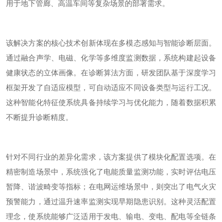
用于地下管廊、高温车间等复杂场景的部署需求。
该解决方案的核心技术创新体现在多模态感知与智能诊断层面。
通过融合声学、电磁、化学等多维度监测数据，系统构建起设备
健康状态的立体画像。在诊断算法方面，研发团队基于深度学习
框架开发了自适应模型，可自动适应不同设备类型与运行工况。
这种智能化特征使系统具备持续学习与优化能力，随着数据积累
不断提升诊断精度。
针对不同行业的差异化需求，该方案提供了模块化配置选项。在
精密制造场景中，系统强化了电能质量监测功能，实时评估电压
暂降、谐波畸变等指标；在电网运维场景中，则突出了电气火灾
预警能力，通过温升速率监测实现早期隐患识别。这种灵活配置
理念，使系统能够广泛适用于发电、输电、变电、配电等全链条