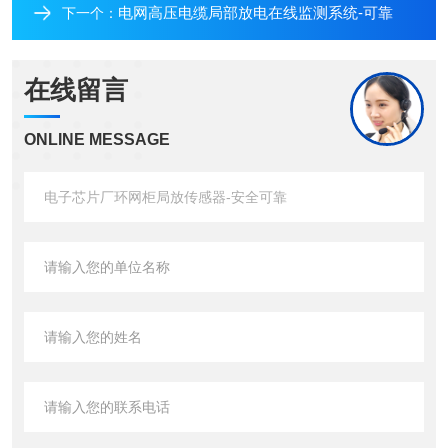
电网高压电缆局部放电在线监测系统-可靠
下一个：
在线留言
ONLINE MESSAGE