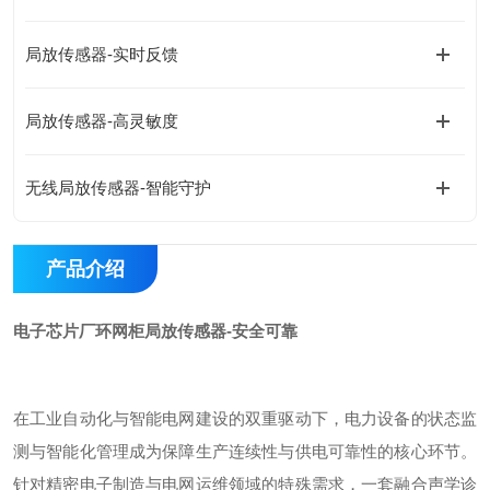
局放传感器-实时反馈
局放传感器-高灵敏度
无线局放传感器-智能守护
产品介绍
电子芯片厂环网柜局放传感器-安全可靠
在工业自动化与智能电网建设的双重驱动下，电力设备的状态监
测与智能化管理成为保障生产连续性与供电可靠性的核心环节。
针对精密电子制造与电网运维领域的特殊需求，一套融合声学诊