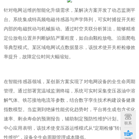
针对电网运维的智能化升级需求，某解决方案开发了动态监测平
台。系统集成特高频电磁传感器与声学阵列，可实时捕捉开关柜
内部的电磁扰动与机械振动。通过时空关联分析算法，能够精准
定位放电位置并判断缺陷严重程度，如自由颗粒放电、沿面爬电
等典型模式。某区域电网试点数据显示，该技术使开关柜检修效
率提升，故障定位时间大幅缩短。
在智能传感器领域，某创新方案实现了对电网设备的全生命周期
管理。通过部署宽温域监测终端，系统可实时采集变压器油中溶
解气体、铁芯接地电流等参数，结合数字孪生技术构建设备健康
指数模型。当监测到绝缘性能劣化趋势时，平台将生成包含劣化
速率、剩余寿命的预测报告，辅助制定预防性维护计划。某数据
联系
中心应用表明，该技术使变压器运维模式从
“定期检修"转向“预测
性维护"，设备全生命周期管理成本降低。