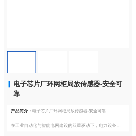
电子芯片厂环网柜局放传感器-安全可
靠
产品简介：
电子芯片厂环网柜局放传感器-安全可靠
在工业自动化与智能电网建设的双重驱动下，电力设备的状
态监测与智能化管理成为保障生产连续性与供电可靠性的核