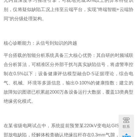
元内置深度学习推理引擎，可就地完成
90%
以上的异常特征识
别，仅将疑似缺陷工况上传至云端平台，实现
"
终端智能
+
云端协
同
"
的分级处理架构。
核心诊断能力：从信号到知识的跨越
平台搭载的智能分析系统具备三大核心优势：其自研的时频域联
合分析算法，可精准区分外部干扰与真实缺陷信号，将虚警率控
制在
0.5%
以下；设备健康评估模型融合
D-S
证据理论，综合电
气、机械、环境等多源信息，输出
0-100%
的健康指数；建立的
故障知识图谱已积累超
2000
万条设备运行大数据，覆盖
13
类典型
绝缘劣化模式。
在某省级电网试点中，系统提前
预警某
220kV
变电站
GIS
设备内
联系
部放电缺陷，经解体检查确认绝缘拉杆存在
0.3mm
气隙，避免重