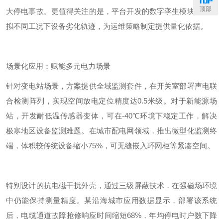
顶部
大停电事故。更值得关注的是，平台开发的数字孪生模块，可模
拟不同工况下设备劣化轨迹，为运维策略制定提供量化依据。
场景化应用：赋能多元电力场景
针对变电站场景，方案提供全域监测套件，在开关室部署声电联
合检测阵列，实现空间放电定位精度达
0.5
米级。对于新能源场
站，开发耐低温传感器变体，可在
-40
℃环境下稳定工作，解决
极寒地区设备监测难题。在城市配电网领域，推出微型化监测终
端，体积较传统设备缩小
75%
，可无缝嵌入环网柜等紧凑空间。
特别设计的抗电磁干扰外壳，通过三级屏蔽技术，在强磁场环境
中仍能保持测量精度。某沿海城市应用数据显示，部署该系统
后，电缆通道故障抢修响应时间缩短
68%
，年均停电时户数下降