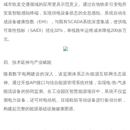
城市轨道交通领域的应用更具示范意义。通过在地铁牵引变电所
安装智能感知终端，实现供电设备状态的全息感知。系统自动生
成设备健康指数（
EHI
），与既有
SCADA
系统深度集成，使供电
可靠性指标（
SAIDI
）优化
32%
，单线路年运维成本降低
200
余万
元。
四、技术延伸与产业赋能
随着数字电网建设的深入，该监测体系正向能源互联网生态延
伸。通过开放
API
接口与综合能源管理系统对接，实现电
-
热
-
气多
能流设备的协同监测。在工业园区智慧能源项目中，系统不仅监
测电力设备，还可对电动机、压缩机组等动设备进行振动分析，
构建起完整的能源基础设施健康图谱。