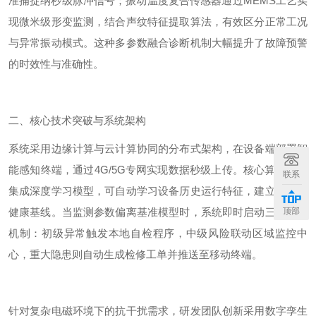
准捕捉纳秒级脉冲信号；振动温度复合传感器通过
MEMS
工艺实
现微米级形变监测，结合声纹特征提取算法，有效区分正常工况
与异常振动模式。这种多参数融合诊断机制大幅提升了故障预警
的时效性与准确性。
二、核心技术突破与系统架构
系统采用边缘计算与云计算协同的分布式架构，在设备端部署智
能感知终端，通过
4G/5G
专网实现数据秒级上传。核心算法平台
联系
集成深度学习模型，可自动学习设备历史运行特征，建立个性化
健康基线。当监测参数偏离基准模型时，系统即时启动三级预警
顶部
机制：初级异常触发本地自检程序，中级风险联动区域监控中
心，重大隐患则自动生成检修工单并推送至移动终端。
针对复杂电磁环境下的抗干扰需求，研发团队创新采用数字孪生