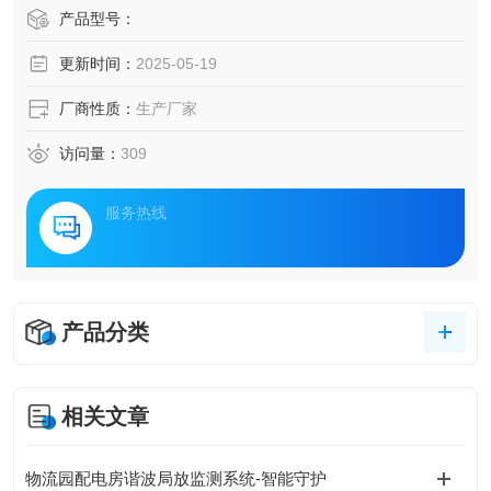
高压电缆、变压器、配电柜等核心设备的运行稳定性直接关
产品型号：
系到生产连续性与安全性。针对工业场景下电力设施监测的
更新时间：
2025-05-19
痛点，新一代智能监测解决方案应运而生，通过物联网、传
感器融合与智能分析技术，为工业能源动脉构建起全天候健
厂商性质：
生产厂家
康管理体系。
访问量：
309
服务热线
产品分类
相关文章
物流园配电房谐波局放监测系统-智能守护