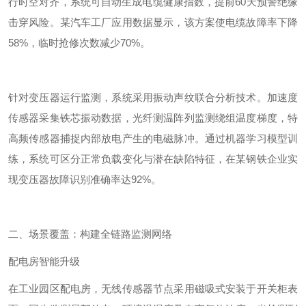
行时空对齐，系统可自动生成电缆健康指数，提前
60
天预警绝缘
击穿风险。某汽车工厂应用数据显示，该方案使电缆故障率下降
58%
，临时抢修次数减少
70%
。
针对变压器运行监测，系统采用振动声纹联合分析技术。加速度
传感器采集铁芯振动数据，光纤测温阵列监测绕组温度梯度，特
高频传感器捕捉内部放电产生的电磁脉冲。通过机器学习模型训
练，系统可区分正常负载变化与潜在缺陷特征，在某钢铁企业实
现变压器故障识别准确率达
92%
。
二、场景覆盖：构建全链路监测网络
配电房智能升级
在工业园区配电房，无线传感器节点采用磁吸式安装于开关柜表