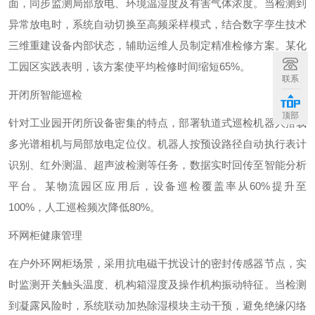
面，同步监测局部放电、环境温湿度及有害气体浓度。当检测到
异常放电时，系统自动切换至高频采样模式，结合数字孪生技术
三维重建设备内部状态，辅助运维人员制定精准检修方案。某化
工园区实践表明，该方案使平均检修时间缩短
65%
。
联系
开闭所智能巡检
顶部
针对工业园开闭所设备密集的特点，部署轨道式巡检机器人搭载
多光谱相机与局部放电定位仪。机器人按预设路径自动执行表计
识别、红外测温、超声波检测等任务，数据实时回传至智能分析
平台。某物流园区应用后，设备巡检覆盖率从
60%
提升至
100%
，人工巡检频次降低
80%
。
环网柜健康管理
在户外环网柜场景，采用抗电磁干扰设计的密封传感器节点，实
时监测开关触头温度、机构箱湿度及操作机构振动特征。当检测
到凝露风险时，系统联动加热除湿模块主动干预，避免绝缘闪络