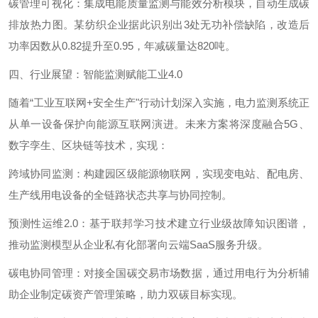
碳管理可视化：集成电能质量监测与能效分析模块，自动生成碳
排放热力图。某纺织企业据此识别出
3
处无功补偿缺陷，改造后
功率因数从
0.82
提升至
0.95
，年减碳量达
820
吨。
四、行业展望：智能监测赋能工业
4.0
随着
“工业互联网
+
安全生产"行动计划深入实施，电力监测系统正
从单一设备保护向能源互联网演进。未来方案将深度融合
5G
、
数字孪生、区块链等技术，实现：
跨域协同监测：构建园区级能源物联网，实现变电站、配电房、
生产线用电设备的全链路状态共享与协同控制。
预测性运维
2.0
：基于联邦学习技术建立行业级故障知识图谱，
推动监测模型从企业私有化部署向云端
SaaS
服务升级。
碳电协同管理：对接全国碳交易市场数据，通过用电行为分析辅
助企业制定碳资产管理策略，助力双碳目标实现。