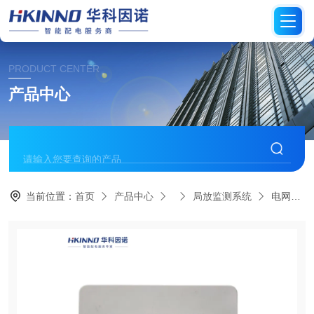
PRODUCT CENTER
产品中心
当前位置：
首页
产品中心
局放监测系统
电网运维开关柜局放在线监测-快速响应