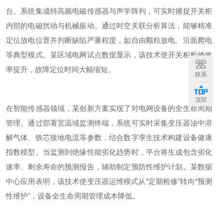
台。系统集成特高频电磁传感器与声学阵列，可实时捕捉开关柜
内部的电磁扰动与机械振动。通过时空关联分析算法，能够精准
定位放电位置并判断缺陷严重程度，如自由颗粒放电、沿面爬电
等典型模式。某区域电网试点数据显示，该技术使开关柜检修效
率提升，故障定位时间大幅缩短。
联系
顶部
在智能传感器领域，某创新方案实现了对电网设备的全生命周期
管理。通过部署宽温域监测终端，系统可实时采集变压器油中溶
解气体、铁芯接地电流等参数，结合数字孪生技术构建设备健康
指数模型。当监测到绝缘性能劣化趋势时，平台将生成包含劣化
速率、剩余寿命的预测报告，辅助制定预防性维护计划。某数据
中心应用表明，该技术使变压器运维模式从
“定期检修"转向“预测
性维护"，设备全生命周期管理成本降低。