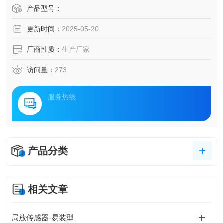
体内部结构复杂、运行环境恶劣，局部放电等潜在故障时有
产品型号：
发生，给电力系统的安全运行带来了严重威胁。为此，一套
更新时间：
2025-05-20
优良的开关柜体状态监测技术应运而生，为电力系统的安全
稳定运行提供了有力保障。
厂商性质：
生产厂家
访问量：
273
服务热线
产品分类
相关文章
局放传感器-易装型