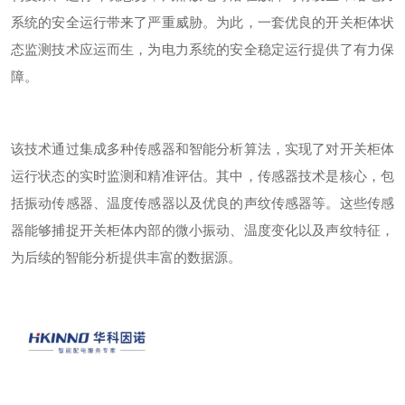
系统的安全运行带来了严重威胁。为此，一套优良的开关柜体状
态监测技术应运而生，为电力系统的安全稳定运行提供了有力保
障。
该技术通过集成多种传感器和智能分析算法，实现了对开关柜体
运行状态的实时监测和精准评估。其中，传感器技术是核心，包
括振动传感器、温度传感器以及优良的声纹传感器等。这些传感
器能够捕捉开关柜体内部的微小振动、温度变化以及声纹特征，
为后续的智能分析提供丰富的数据源。