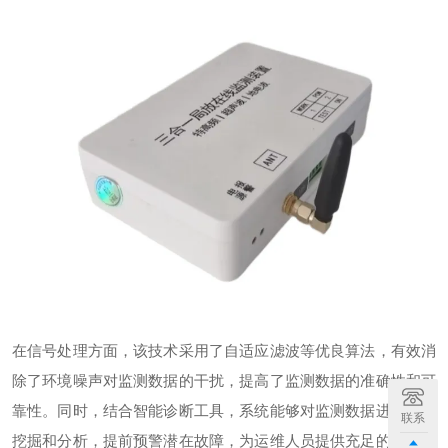
在信号处理方面，该技术采用了自适应滤波等优良算法，有效消
除了环境噪声对监测数据的干扰，提高了监测数据的准确性和可
靠性。同时，结合智能诊断工具，系统能够对监测数据进行深度
联系
挖掘和分析，提前预警潜在故障，为运维人员提供充足的维修时