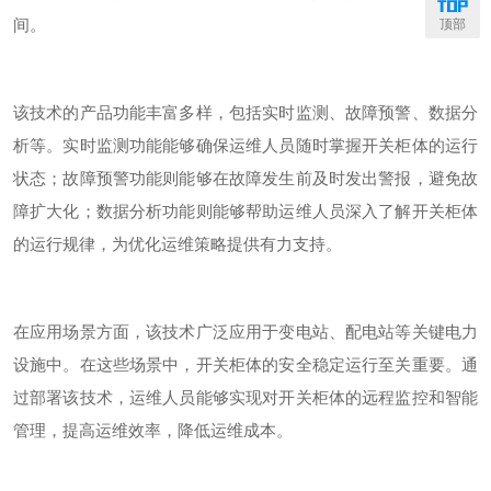
间。
顶部
该技术的产品功能丰富多样，包括实时监测、故障预警、数据分
析等。实时监测功能能够确保运维人员随时掌握开关柜体的运行
状态；故障预警功能则能够在故障发生前及时发出警报，避免故
障扩大化；数据分析功能则能够帮助运维人员深入了解开关柜体
的运行规律，为优化运维策略提供有力支持。
在应用场景方面，该技术广泛应用于变电站、配电站等关键电力
设施中。在这些场景中，开关柜体的安全稳定运行至关重要。通
过部署该技术，运维人员能够实现对开关柜体的远程监控和智能
管理，提高运维效率，降低运维成本。