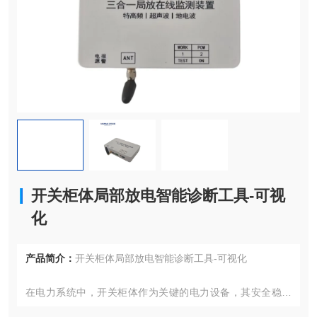
开关柜体局部放电智能诊断工具-可视
化
产品简介：
开关柜体局部放电智能诊断工具-可视化
在电力系统中，开关柜体作为关键的电力设备，其安全稳定
运行直接关系到整个电力系统的可靠性。然而，由于开关柜