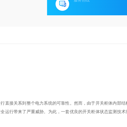
服务热线
运行直接关系到整个电力系统的可靠性。然而，由于开关柜体内部结
安全运行带来了严重威胁。为此，一套优良的开关柜体状态监测技术