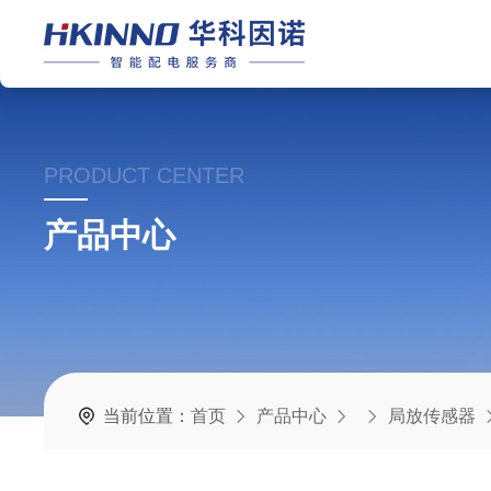
PRODUCT CENTER
产品中心
当前位置：
首页
产品中心
局放传感器