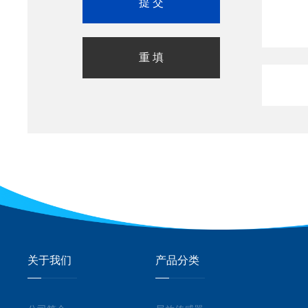
关于我们
产品分类