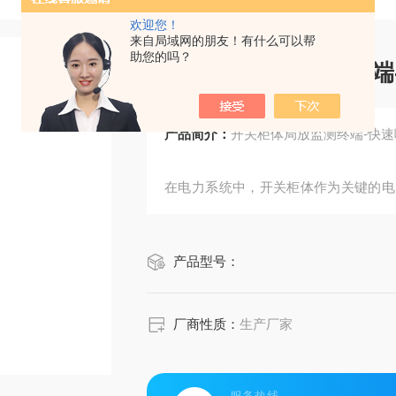
欢迎您！
来自局域网的朋友！有什么可以帮
助您的吗？
开关柜体局放监测终端
产品简介：
开关柜体局放监测终端-快速
在电力系统中，开关柜体作为关键的电
靠性。然而，由于开关柜体内部结构复
电力系统的安全运行带来了严重威胁。
产品型号：
电力系统的安全稳定运行提供了有力保
厂商性质：
生产厂家