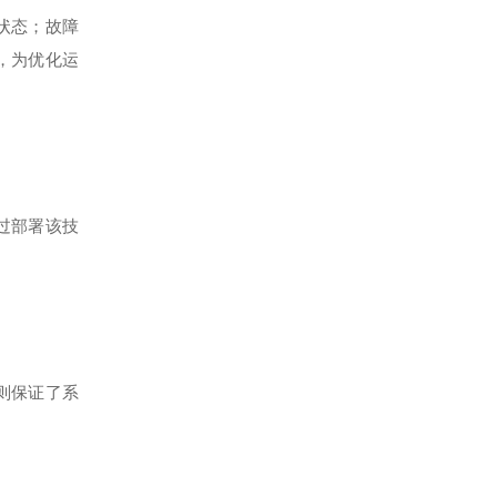
状态；故障
，为优化运
过部署该技
则保证了系