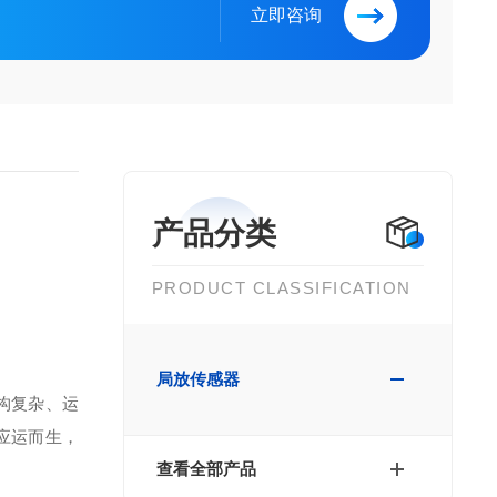
立即咨询
产品分类
PRODUCT CLASSIFICATION
局放传感器
构复杂、运
应运而生，
查看全部产品