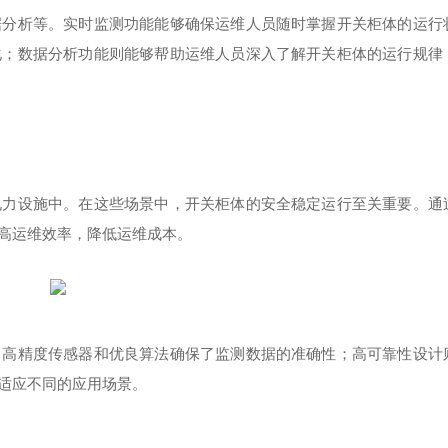
据分析等。实时监测功能能够确保运维人员随时掌握开关柜体的运行
化；数据分析功能则能够帮助运维人员深入了解开关柜体的运行规律
电力设施中。在这些场景中，开关柜体的安全稳定运行至关重要。通
高运维效率，降低运维成本。
。高精度传感器和优良算法确保了监测数据的准确性；高可靠性设计
适应不同的应用场景。