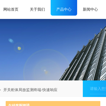
网站首页
关于我们
产品中心
新闻中心
开关柜体局放监测终端-快速响应