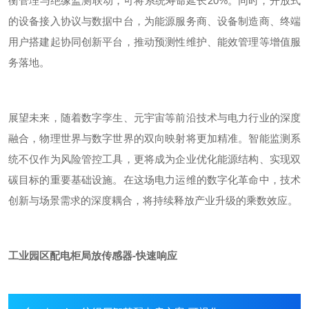
衡管理与绝缘监测联动，可将系统寿命延长
20%
。同时，开放式
的设备接入协议与数据中台，为能源服务商、设备制造商、终端
用户搭建起协同创新平台，推动预测性维护、能效管理等增值服
务落地。
展望未来，随着数字孪生、元宇宙等前沿技术与电力行业的深度
融合，物理世界与数字世界的双向映射将更加精准。智能监测系
统不仅作为风险管控工具，更将成为企业优化能源结构、实现双
碳目标的重要基础设施。在这场电力运维的数字化革命中，技术
创新与场景需求的深度耦合，将持续释放产业升级的乘数效应。
工业园区配电柜局放传感器-快速响应