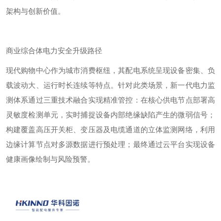
架构与创新价值。
商业综合体电力安全升级路径
现代购物中心作为城市消费枢纽，其配电系统呈现设备密集、负
载波动大、运行时长连续等特点。针对此类场景，新一代电力监
测体系通过三重技术融合实现精准管控：在核心供电节点部署高
灵敏度检测单元，实时捕捉设备内部绝缘缺陷产生的微弱信号；
构建覆盖高压开关柜、变压器及电缆通道的立体监测网络，利用
边缘计算节点对多源数据进行预处理；最终通过云平台实现设备
健康画像绘制与风险预警。