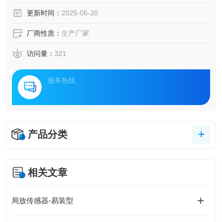
管理的深刻转型。本文将聚焦两类典型场景的电力监测解决
更新时间：
2025-05-20
方案，探讨其技术架构与创新价值。
厂商性质：
生产厂家
访问量：
321
服务热线
产品分类
相关文章
局放传感器-易装型