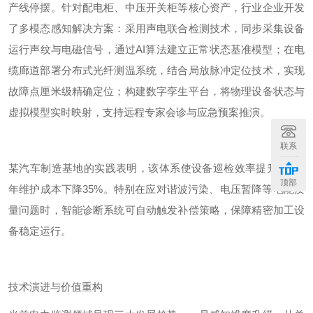
产线停摆。针对配电柜、中压开关柜等核心资产，行业企业开发
了多模态感知解决方案：采用声电联合检测技术，同步采集设备
运行声纹与电磁信号，通过
AI
算法建立正常状态基准模型；在电
缆廊道部署分布式光纤测温系统，结合局放脉冲定位技术，实现
故障点厘米级精确定位；构建数字孪生平台，将物理设备状态与
虚拟模型实时映射，支持远程专家会诊与应急预案推演。
联系
某汽车制造基地的实践表明，该体系使设备巡检效率提升
4
倍，
顶部
年维护成本下降
35%
。特别在应对谐波污染、电压暂降等电能质
量问题时，智能诊断系统可自动触发补偿策略，保障精密加工设
备稳定运行。
技术演进与价值重构