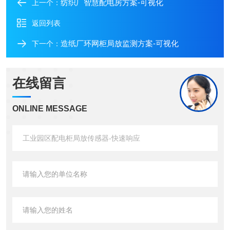
纺织厂智慧配电房方案-可视化
上一个：
返回列表
造纸厂环网柜局放监测方案-可视化
下一个：
在线留言
ONLINE MESSAGE