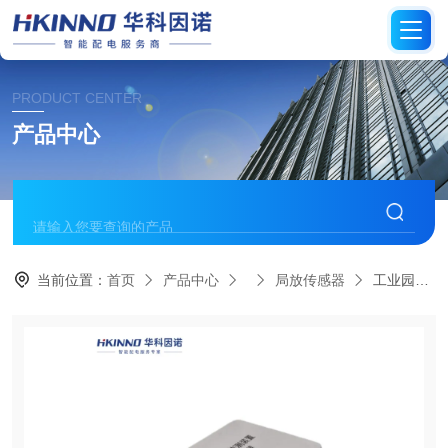
PRODUCT CENTER
产品中心
当前位置：
首页
产品中心
局放传感器
工业园区配电柜局放传感器-快速响应