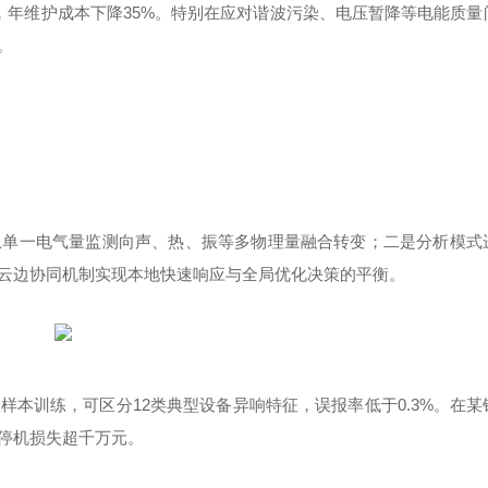
，年维护成本下降
35%
。特别在应对谐波污染、电压暂降等电能质量
。
从单一电气量监测向声、热、振等多物理量融合转变；二是分析模式
云边协同机制实现本地快速响应与全局优化决策的平衡。
级样本训练，可区分
12
类典型设备异响特征，误报率低于
0.3%
。在某
停机损失超千万元。