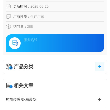
络，实现对电力设备运行状态的实时评估与隐患预警，为电
更新时间：
2025-05-20
网智能化升级提供关键技术支撑。
厂商性质：
生产厂家
访问量：
288
服务热线
产品分类
相关文章
局放传感器-易装型