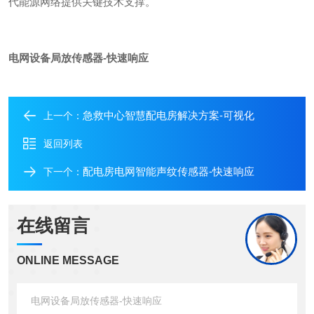
代能源网络提供关键技术支撑。
电网设备局放传感器-快速响应
急救中心智慧配电房解决方案-可视化
上一个：
返回列表
配电房电网智能声纹传感器-快速响应
下一个：
在线留言
ONLINE MESSAGE