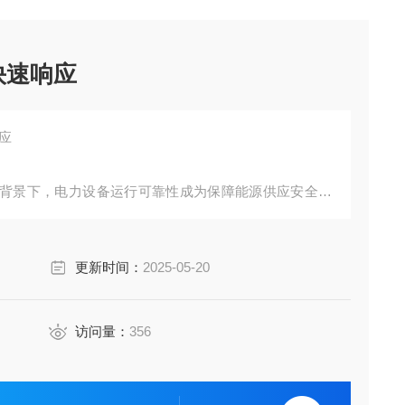
快速响应
应
背景下，电力设备运行可靠性成为保障能源供应安全的
满足现代电网对设备状态实时感知的需求，基于优良传
技术升级的关键方向。本文将聚焦电力设备绝缘状态监
更新时间：
2025-05-20
创新构建覆盖全电压等级的智能监测网络。
访问量：
356