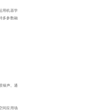
运用机器学
持多参数融
景噪声。通
空间应用场