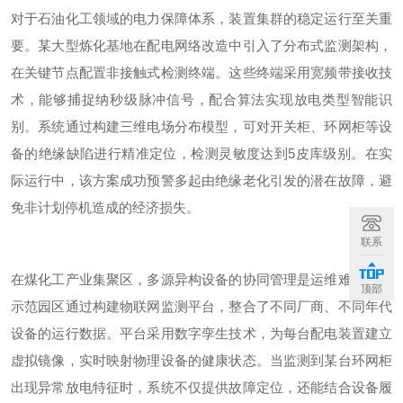
对于石油化工领域的电力保障体系，装置集群的稳定运行至关重
要。某大型炼化基地在配电网络改造中引入了分布式监测架构，
在关键节点配置非接触式检测终端。这些终端采用宽频带接收技
术，能够捕捉纳秒级脉冲信号，配合算法实现放电类型智能识
别。系统通过构建三维电场分布模型，可对开关柜、环网柜等设
备的绝缘缺陷进行精准定位，检测灵敏度达到
5
皮库级别。在实
际运行中，该方案成功预警多起由绝缘老化引发的潜在故障，避
免非计划停机造成的经济损失。
联系
在煤化工产业集聚区，多源异构设备的协同管理是运维难点。某
顶部
示范园区通过构建物联网监测平台，整合了不同厂商、不同年代
设备的运行数据。平台采用数字孪生技术，为每台配电装置建立
虚拟镜像，实时映射物理设备的健康状态。当监测到某台环网柜
出现异常放电特征时，系统不仅提供故障定位，还能结合设备履