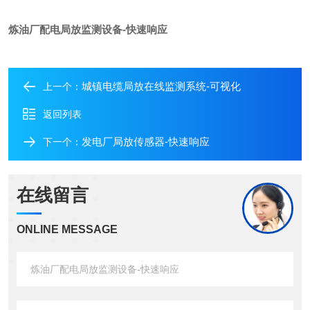
炼油厂配电局放监测设备-快速响应
城镇电缆局放在线监测系统-可视化
上一个：
返回列表
发电厂局放传感器-快速响应
下一个：
在线留言
ONLINE MESSAGE