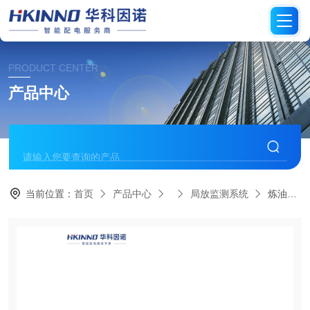
PRODUCT CENTER
产品中心
当前位置：
首页
产品中心
局放监测系统
炼油厂配电局放监测设备-快速响应