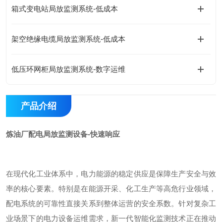
箱式变电站局放监测系统-低成本
架空绝缘电缆局放监测系统-低成本
低压环网柜局放监测系统-数字运维
产品介绍
炼油厂配电局放监测设备-快速响应
在现代化工业体系中，电力能源的稳定供应是保障生产安全与效
率的核心要素。特别是在能源开采、化工生产等高危行业领域，
配电系统的可靠性直接关系到整体运营的安全系数。针对复杂工
业场景下的电力设备运维需求，新一代智能化监测技术正在推动