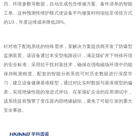
历、环境参数等数据，自动生成包含维修方案、备件清单的智能
工单。这种预测性维护模式使设备平均修复时间缩短至传统方式
的
1/3
，年度运维成本降低
28%
。
针对地下配电系统的特殊需求，某解决方案提供商开发了防爆型
监测装置。该设备通过本安型电路设计，满足煤矿井下特殊环境
的安全标准，采用抗干扰封装技术，确保在强电磁场环境中仍能
保持检测精度。配套的智能分析系统可对历史数据进行深度学
习，建立设备健康基准模型，通过对比实时数据与基准模型的偏
差，实现绝缘性能的渐进式评估。在某煤矿企业的应用测试中，
该系统提前
预警了变压器内部绝缘缺陷，避免了可能引发的重大
安全事故。