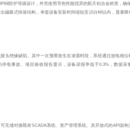
用
IP68
防护等级设计，外壳使用导热性能优异的航天铝合金材质，确
发出磁吸式快装结构，单套设备安装时间缩短至
15
分钟以内，显著降
缆接头绝缘缺陷。其中一次预警发生在凌晨时段，系统通过放电相位
的停电事故。项目验收报告显示，设备误报率低于
0.3%
，数据采
，可无缝对接既有
SCADA
系统、资产管理系统。其开放式的
API
架构