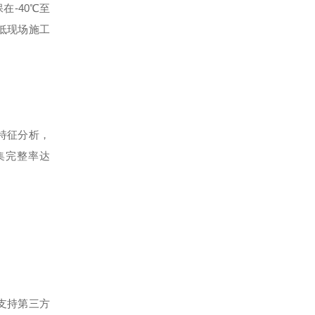
保在
-40
℃至
低现场施工
特征分析，
集完整率达
支持第三方