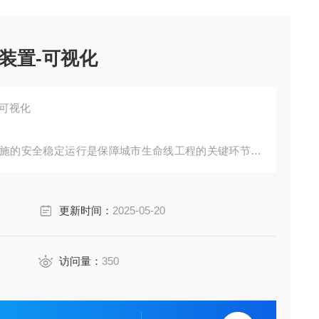
装置-可视化
-可视化
施的安全稳定运行是保障城市生命线工程的关键环节。
施的快速扩展，如何对地下高压电力设备进行实时状态
本文将介绍一种创新型智能监测方案，通过多维感知技
更新时间：
2025-05-20
全天候的健康管理屏障。
访问量：
350