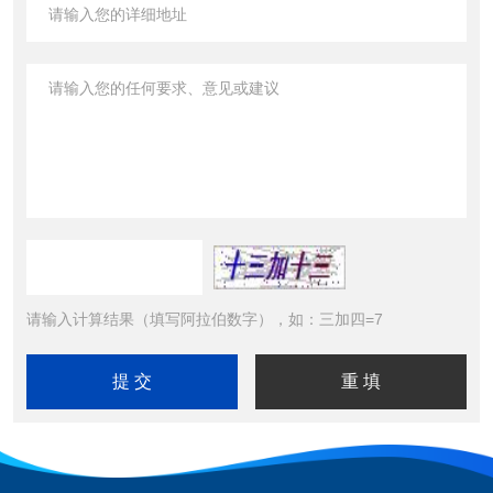
请输入计算结果（填写阿拉伯数字），如：三加四=7