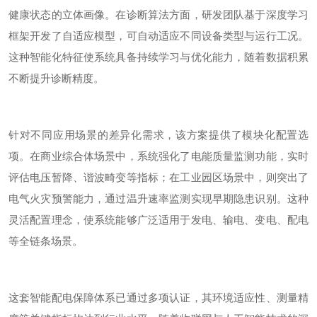
健康状态的立体画像。在诊断算法方面，研发团队基于深度学习
框架开发了自适应模型，可自动适应不同设备类型与运行工况。
这种智能化特征使系统具备持续学习与优化能力，随着数据积累
不断提升诊断精度。
针对不同应用场景的差异化需求，该方案提供了模块化配置选
项。在商业综合体场景中，系统强化了电能质量监测功能，实时
评估电压暂降、谐波畸变等指标；在工业园区场景中，则突出了
电气火灾预警能力，通过温升速率监测实现早期隐患识别。这种
灵活配置理念，使系统能够广泛适用于发电、输电、变电、配电
等全链条场景。
这套智能配电保障体系已通过多项认证，其环境适应性、测量精