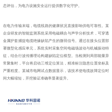
态评估，为电力设施安全运行提供数字化守护。
在电力传输末端，电缆线路的健康状况直接影响供电可靠性。某
企业研发的智能监测系统采用电磁耦合与声学分析技术，可穿透
金属护套捕捉电缆绝缘缺陷产生的微弱信号。通过在接头位置部
署微型化感应单元，系统实时采集空间电磁场波动与机械振动特
征，结合行波传播理论构建缺陷定位模型。当检测到局部能量异
常聚集时，平台将启动三维定位算法，精准标注隐患位置坐标及
严重程度。某城市电网试点数据显示，该技术使电缆故障定位时
间大幅缩短，开挖验证准确率显著提升。