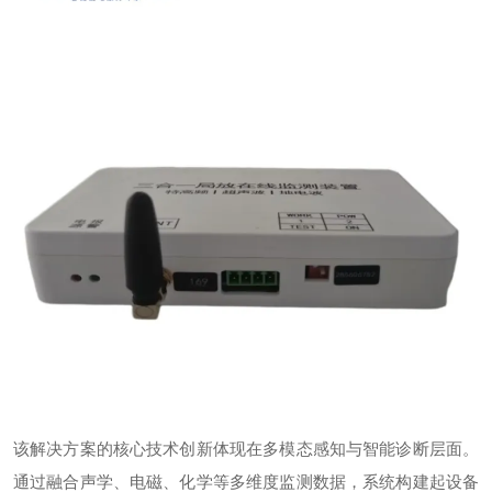
该解决方案的核心技术创新体现在多模态感知与智能诊断层面。
通过融合声学、电磁、化学等多维度监测数据，系统构建起设备