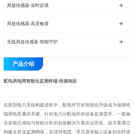
局放传感器-实时反馈
局放传感器-高灵敏度
无线局放传感器-智能守护
产品介绍
配电房电网智能化监测终端-快速响应
在新型电力系统构建进程中，配电环节的智能化升级成为保障终
端用电质量的关键。针对电力分配场所的设备监测需求，一套融
合多模态感知与智能分析的创新解决方案应运而生。该方案通过
构建全息化监测网络，实现对电缆、变压器等核心设备的实时状