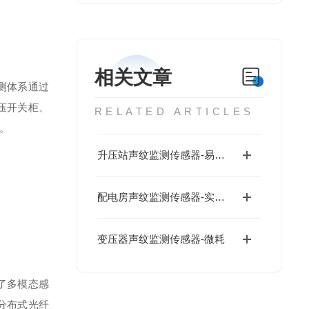
相关文章
测体系通过
压开关柜、
RELATED ARTICLES
。
升压站声纹监测传感器-易装型
配电房声纹监测传感器-实时响应
变压器声纹监测传感器-微耗
了多模态感
分布式光纤