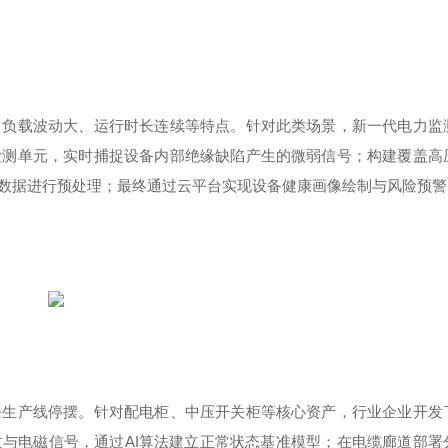
、负载波动大、运行时长连续等特点。针对此类场景，新一代电力监
检测单元，实时捕捉设备内部绝缘缺陷产生的微弱信号；构建覆盖高
数据进行预处理；最终通过云平台实现设备健康画像绘制与风险预警
条生产线停摆。针对配电柜、中压开关柜等核心资产，行业企业开发
纹与电磁信号，通过
AI
算法建立正常状态基准模型；在电缆廊道部署