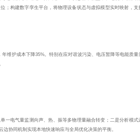
定位；构建数字孪生平台，将物理设备状态与虚拟模型实时映射，支
，年维护成本下降
35%
。特别在应对谐波污染、电压暂降等电能质量
。
从单一电气量监测向声、热、振等多物理量融合转变；二是分析模式
云边协同机制实现本地快速响应与全局优化决策的平衡。