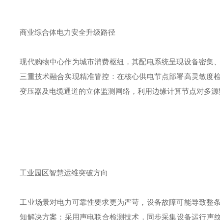
商业综合体电力安全升级路径
现代购物中心作为城市消费枢纽，其配电系统呈现设备密集
三重技术融合实现精准管控：在核心供电节点部署高灵敏度
变压器及电缆通道的立体监测网络，利用边缘计算节点对多源
工业园区智慧运维突破方向
工业场景对电力可靠性要求更为严苛，设备故障可能导致整
知解决方案：采用声电联合检测技术，同步采集设备运行声