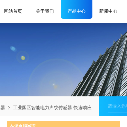
网站首页
关于我们
产品中心
新闻中心
感器
工业园区智能电力声纹传感器-快速响应