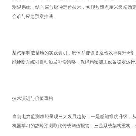
测温系统，结合局放脉冲定位技术，实现故障点厘米级精确
会诊与应急预案推演。
某汽车制造基地的实践表明，该体系使设备巡检效率提升
4
倍
能诊断系统可自动触发补偿策略，保障精密加工设备稳定运行
技术演进与价值重构
当前电力监测领域呈现三大发展趋势：一是感知维度升级，
机器学习的故障预测取代传统阈值报警；三是系统架构重构，