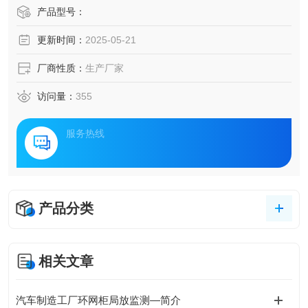
到工业制造基地，从轨道交通网络到商务办公集群，构建具
产品型号：
备自主感知、智能分析、精准决策能力的电力基础设施，正
更新时间：
2025-05-21
成为提升能源利用效率、保障用电安全的核心路径。本文将
聚焦新一代配电管理技术的创新应用，探讨其如何赋能不同
厂商性质：
生产厂家
场景的能源保障体系。
访问量：
355
服务热线
产品分类
相关文章
汽车制造工厂环网柜局放监测—简介