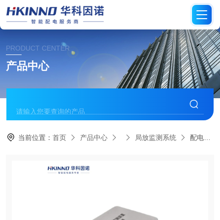
PRODUCT CENTER
产品中心
当前位置：
首页
产品中心
局放监测系统
配电房电缆局放监测—概述