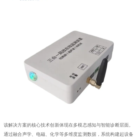
该解决方案的核心技术创新体现在多模态感知与智能诊断层面。
通过融合声学、电磁、化学等多维度监测数据，系统构建起设备