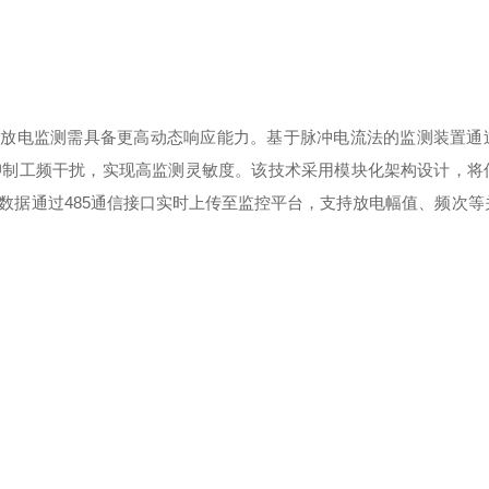
部放电监测需具备更高动态响应能力。基于脉冲电流法的监测装置通
抑制工频干扰，实现
高
监测灵敏度。该技术采用模块化架构设计，将
数据通过
485
通信接口实时上传至监控平台，支持放电幅值、频次等