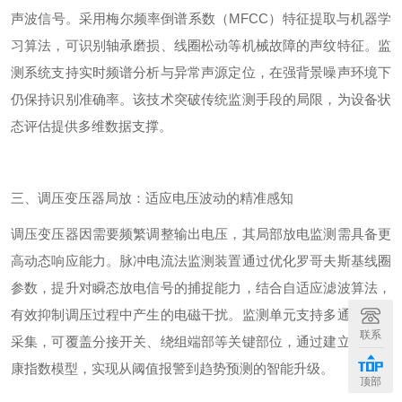
声波信号。采用梅尔频率倒谱系数（
MFCC
）特征提取与机器学
习算法，可识别轴承磨损、线圈松动等机械故障的声纹特征。监
测系统支持实时频谱分析与异常声源定位，在强背景噪声环境下
仍保持识别准确率。该技术突破传统监测手段的局限，为设备状
态评估提供多维数据支撑。
三、调压变压器局放：适应电压波动的精准感知
调压变压器因需要频繁调整输出电压，其局部放电监测需具备更
高动态响应能力。脉冲电流法监测装置通过优化罗哥夫斯基线圈
参数，提升对瞬态放电信号的捕捉能力，结合自适应滤波算法，
有效抑制调压过程中产生的电磁干扰。监测单元支持多通道同步
联系
采集，可覆盖分接开关、绕组端部等关键部位，通过建立设备健
康指数模型，实现从阈值报警到趋势预测的智能升级。
顶部