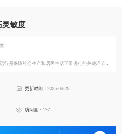
高灵敏度
度
运行是保障社会生产和居民生活正常进行的关键环节。
题的日益凸显，传统的人工巡检模式已难以满足现代化
术和智能分析算法的配电设施监测解决方案正逐步成为
更新时间：
2025-09-29
全息感知网络，实现从被动维护到主动预防的跨越式升
访问量：
197