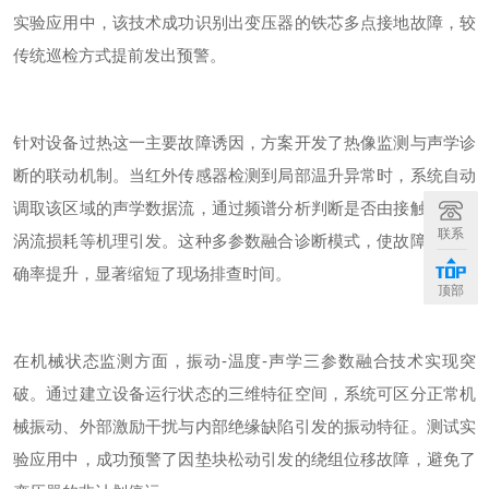
实验
应用中，该技术成功识别出变压器的铁芯多点接地故障，较
传统巡检方式提前发出预警。
针对设备过热这一主要故障诱因，方案开发了热像监测与声学诊
断的联动机制。当红外传感器检测到局部温升异常时，系统自动
调取该区域的声学数据流，通过频谱分析判断是否由接触不良、
联系
涡流损耗等机理引发。这种多参数融合诊断模式，使故障定位准
确率提升，显著缩短了现场排查时间。
顶部
在机械状态监测方面，振动
-
温度
-
声学三参数融合技术实现突
破。通过建立设备运行状态的三维特征空间，系统可区分正常机
械振动、外部激励干扰与内部绝缘缺陷引发的振动特征。
测试实
验
应用中，成功预警了因垫块松动引发的绕组位移故障，避免了