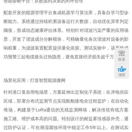
智能诊断平台：从数据到决策的闭环管理
配套开发的能源管理平台集成机器学习算法库，具备自学习型诊
断能力。系统通过持续积累设备运行大数据，自动优化异常判定
阈值，形成动态健康评估体系。特别针对谐波污染严重的应用场
景，开发了谐波成分分解模块，可精确量化各次谐波对设备的影
响权重，为滤波装置配置提供量化依据。
测试实验
中，该系统成
功预警三起电缆接头过热隐患，避免直接经济损失超千万元。
联系
顶部
场景化应用：打造智慧能源微网
针对港口复杂用电场景，方案延伸出定制化子系统：在岸电供应
区域，部署分布式监测节点实现船舶接电全过程监护；在自动化
堆场，构建基于
LoRa
通信的无线监测网络，解决传统有线方案
施工难、维护成本高的问题。特别设计的耐盐雾传感器外壳，通
过防护认证，可在潮湿腐蚀环境中稳定工作
5
年以上。
在测试实