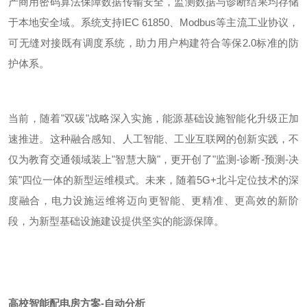
产商用密码算法保障数据传输安全，监测数据与诊断结果均存储
于本地安全域。系统支持
IEC 61850
、
Modbus
等主流工业协议，
可无缝对接既有调度系统，助力用户构建符合等保
2.0
标准的防
护体系。
当前，随着
"
双碳
"
战略深入实施，能源基础设施智能化升级正加
速推进。这种融合感知、人工智能、工业互联网的创新实践，不
仅为教育交通领域装上
"
智慧大脑
"
，更开创了
"
监测
-
诊断
-
预测
-
决
策
"
四位一体的新型运维模式。未来，随着
5G+
北斗定位技术的深
度融合，电力设施运维将迈向更智能、更精准、更高效的新阶
段，为新型基础设施建设提供坚实的能源保障。
高校智能配电房方案-自动分析