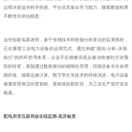
运维决策提供科学依据。平台还具备自学习能力，随着数据积累
不断优化评估精度。
这些创新实践表明，基于传感技术和智能分析算法的监测系统，
正在重塑工业电力设备的运维范式。通过构建
"
感知
-
分析
-
决策
-
执行
"
的闭环管理体系，企业不仅能够实现从被动抢修到主动预
防的转变，更能通过数据驱动的精细化管理，挖掘设备全生命周
期价值。随着边缘计算、数字孪生等技术的持续演进，电力设备
健康管理将迈向更智能、更精准的新阶段，为工业生产筑牢安全
根基。
配电房变压器局放在线监测-高灵敏度