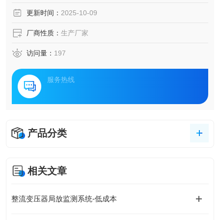
数。针对复杂工业场景下的电力设备运维需求，新一代智能
更新时间：
2025-10-09
化监测技术正在推动传统运维模式向预防性维护转型，通过
实时感知设备运行状态，构建起全生命周期的健康管理体
厂商性质：
生产厂家
系。
访问量：
197
服务热线
产品分类
相关文章
整流变压器局放监测系统-低成本