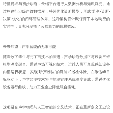
特征提取与初步诊断，云端平台进行大数据分析与知识沉淀。通
过构建行业级声纹数据库，持续优化诊断模型，形成
"
监测
-
诊断
-
决策
-
优化
"
的闭环管理体系。这种架构设计既保障了本地响应的
实时性，又充分发挥了云端算力的规模效应。
未来展望：声学智能的无限可能
随着数字孪生与元宇宙技术的演进，声学诊断数据正与设备三维
模型深度融合。通过声场可视化技术，运维人员可直观感知设备
内部运行状态，实现
"
听声辨位
"
的沉浸式巡检体验。在碳达峰目
标驱动下，声学监测技术将与能源管理系统深度集成，通过优化
设备运行曲线，助力工业企业降低综合能耗。
这项融合声学物理与人工智能的交叉技术，正在重新定义工业设