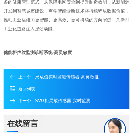
备的健康管理范式。从保障电网安全到提升制造效能，从新能源
开发到智慧城市建设，声学智能诊断技术将持续释放数据价值，
推动工业运维向更智能、更高效、更可持续的方向演进，为新型
工业化道路注入强劲动能。
储能柜声纹监测诊断系统-高灵敏度
局放值实时监测传感器-高灵敏度
上一个：
返回列表
SVG柜局放传感器-实时监测
下一个：
在线留言