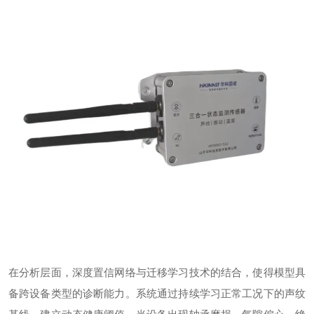
在分析层面，深度置信网络与迁移学习技术的结合，使得模型具
备跨设备类型的诊断能力。系统通过持续学习正常工况下的声纹