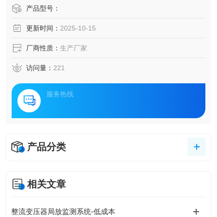
密集、环境复杂、安全要求严苛等特点，一旦电力设备发生
产品型号：
故障，轻则导致生产线停摆，重则可能引发安全事故，造成
更新时间：
2025-10-15
难以估量的损失。因此，构建一套高效可靠的电力设备智能
监测体系显得尤为重要。
厂商性质：
生产厂家
访问量：
221
服务热线
产品分类
相关文章
整流变压器局放监测系统-低成本