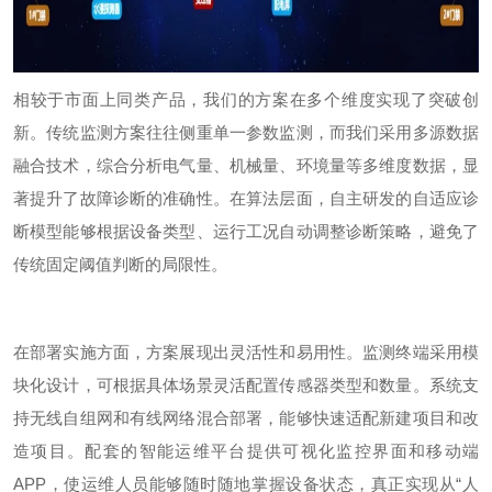
相较于市面上同类产品，我们的方案在多个维度实现了突破创
新。传统监测方案往往侧重单一参数监测，而我们采用多源数据
融合技术，综合分析电气量、机械量、环境量等多维度数据，显
著提升了故障诊断的准确性。在算法层面，自主研发的自适应诊
断模型能够根据设备类型、运行工况自动调整诊断策略，避免了
传统固定阈值判断的局限性。
在部署实施方面，方案展现出灵活性和易用性。监测终端采用模
块化设计，可根据具体场景灵活配置传感器类型和数量。系统支
持无线自组网和有线网络混合部署，能够快速适配新建项目和改
造项目。配套的智能运维平台提供可视化监控界面和移动端
APP
，使运维人员能够随时随地掌握设备状态，真正实现从“人