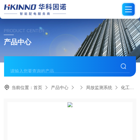
PRODUCT CENTER
产品中心
当前位置：
首页
产品中心
局放监测系统
化工园区环网箱局放监测系统-快速响应