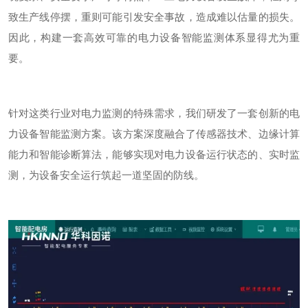
致生产线停摆，重则可能引发安全事故，造成难以估量的损失。
因此，构建一套高效可靠的电力设备智能监测体系显得尤为重
要。
针对这类行业对电力监测的特殊需求，我们研发了一套创新的电
力设备智能监测方案。该方案深度融合了传感器技术、边缘计算
能力和智能诊断算法，能够实现对电力设备运行状态的、实时监
测，为设备安全运行筑起一道坚固的防线。