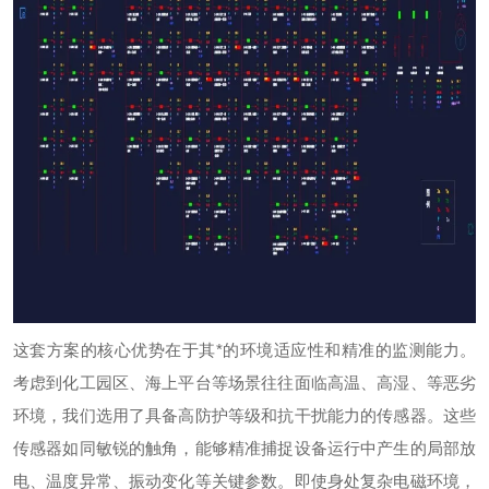
这套方案的核心优势在于其*的环境适应性和精准的监测能力。
考虑到化工园区、海上平台等场景往往面临高温、高湿、等恶劣
环境，我们选用了具备高防护等级和抗干扰能力的传感器。这些
传感器如同敏锐的触角，能够精准捕捉设备运行中产生的局部放
电、温度异常、振动变化等关键参数。即使身处复杂电磁环境，