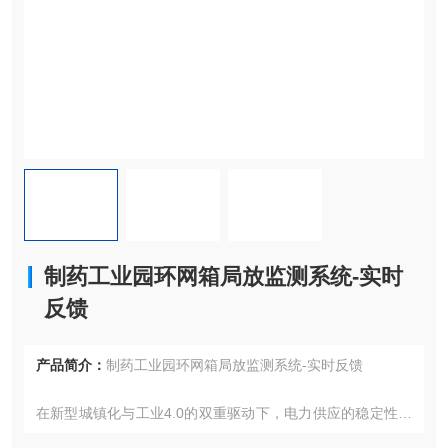
制药工业园环网箱局放监测系统-实时
反馈
产品简介：
制药工业园环网箱局放监测系统-实时反馈
在新型城镇化与工业4.0的双重驱动下，电力供应的稳定性与
智能化水平成为衡量区域竞争力的重要指标。针对产业园区