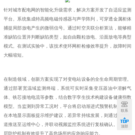
针对城市配电网的智能化升级需求，解决方案开发了自适应监测
平台。系统集成特高频电磁传感器与声学阵列，可穿透金属柜体
捕捉局部放电产生的微弱信号。通过时空关联分析算法，能够精
准缺陷位置并判断缺陷类型，如自由颗粒放电、沿面放电等典型
模式。
在测试实验中
，该技术使环网柜检修效率提升，故障时间
大幅缩短。
在制造领域，创新方案实现了对变电站设备的全生命周期管理。
通过部署宽温域监测终端，系统可实时采集变压器油中溶解气
体、铁芯接地电流等参数，结合数字孪生技术构建设备健康指数
模型。当监测到异常工况时，平台将启动渐进式预警机制：首先
联系
在本地显示面板提示维护建议，若异常持续发展，则通过物联通
道推送至运维中心，并联动视频监控系统进行复核确认。这种分
顶部
层防护机制有效提升了高危场所的应急响应能力。