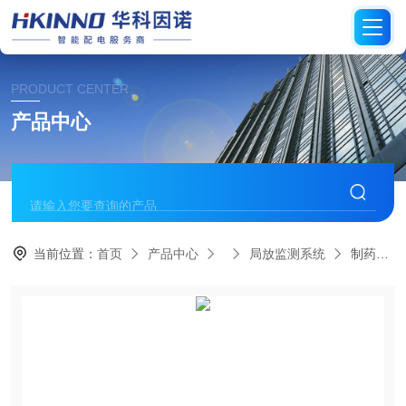
PRODUCT CENTER
产品中心
当前位置：
首页
产品中心
局放监测系统
制药工业园环网箱局放监测系统-实时反馈