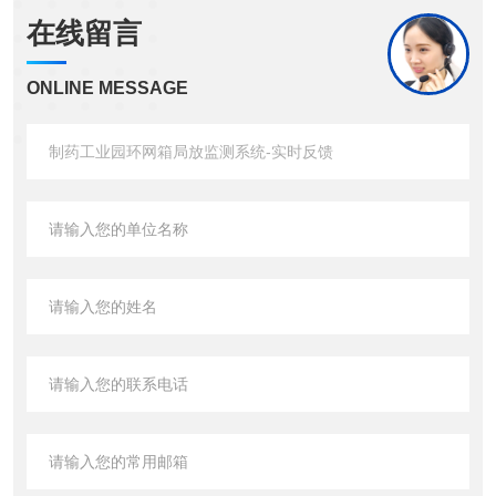
在线留言
ONLINE MESSAGE