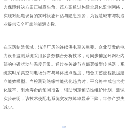
力保障解决方案正崭露头角。该方案通过构建全息化监测网络，
实现对配电设备的实时状态评估与隐患预警，为智慧城市与制造
业提供安全可靠的能源支撑。
在医药制造领域，洁净厂房的连续供电至关重要。企业研发的电
力设备监测系统采用多参数耦合分析技术，可同步捕捉环网柜内
部的电磁扰动与温度异常。通过在关键节点部署微型传感器，系
统实时采集空间电场分布与导体接点温度，结合工艺流程数据建
立能效模型。当检测到绝缘性能劣化趋势时，平台将生成包含劣
化速率、剩余寿命的预测报告，辅助制定预防性维护计划。
测试
实验
表明，该技术使配电系统突发故障率显著下降，年停产损失
减少。