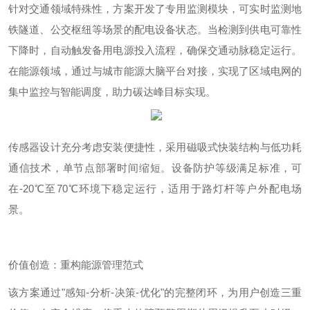
针对交通领域特殊性，方案开发了专用监测模块，可实时监测地
铁隧道、公交枢纽等场景的配电设备状态。当检测到供电可靠性
下降时，自动触发备用电源投入流程，确保交通动脉稳定运行。
在能源领域，通过与城市能源大脑平台对接，实现了区域电网的
集中监控与智能调度，助力碳达峰目标实现。
传感器设计充分考虑安装便捷性，采用磁吸式快装结构与低功耗
通信技术，单节点部署时间缩短。设备防护等级
满足
标准，可
在
-
2
0
℃至
70
℃环境下稳定运行，适用于路灯杆等户外配电场
景。
价值创造：重构能源管理范式
该方案通过
"
感知
-
分析
-
决策
-
优化
"
的完整闭环，为用户创造三重