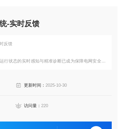
统-实时反馈
实时反馈
运行状态的实时感知与精准诊断已成为保障电网安全的
在的隐蔽性绝缘缺陷问题，一种融合多模态感知技术与
为行业新标准。该系统通过构建立体化的监测网络，实
更新时间：
2025-10-30
险预警，为电网安全运行提供坚实的技术支撑。
访问量：
220