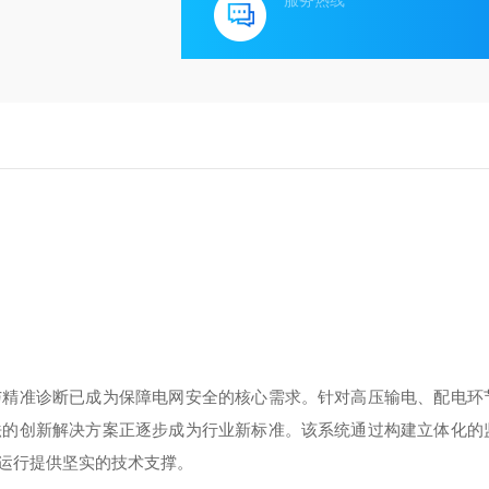
服务热线
与精准诊断已成为保障电网安全的核心需求。针对高压输电、配电环
法的创新解决方案正逐步成为行业新标准。该系统通过构建立体化的
运行提供坚实的技术支撑。