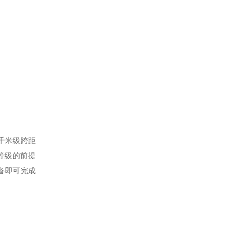
千米级跨距
等级的前提
备即可完成