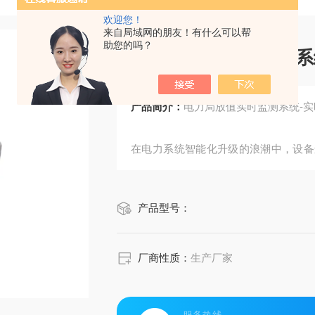
欢迎您！
来自局域网的朋友！有什么可以帮
助您的吗？
电力局放值实时监测系
产品简介：
电力局放值实时监测系统-
在电力系统智能化升级的浪潮中，设备
核心需求。针对高压输电、配电环节存
智能分析算法的创新解决方案正逐步成
产品型号：
现对电力设备健康状态的动态评估与风
厂商性质：
生产厂家