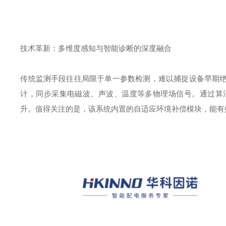
技术革新：多维度感知与智能诊断的深度融合
传统监测手段往往局限于单一参数检测，难以捕捉设备早期
计，同步采集电磁波、声波、温度等多物理场信号。通过算
升。值得关注的是，该系统内置的自适应环境补偿模块，能有