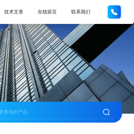
188531
技术文章
在线留言
联系我们