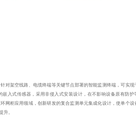
，针对架空线路、电缆终端等关键节点部署的智能监测终端，可实现
的嵌入式传感器，采用非侵入式安装设计，在不影响设备原有防护
在环网柜应用领域，创新研发的复合监测单元集成化设计，使单个设
提升。