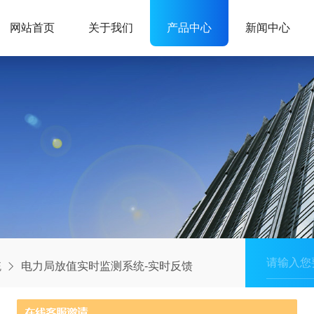
网站首页
关于我们
产品中心
新闻中心
统
电力局放值实时监测系统-实时反馈