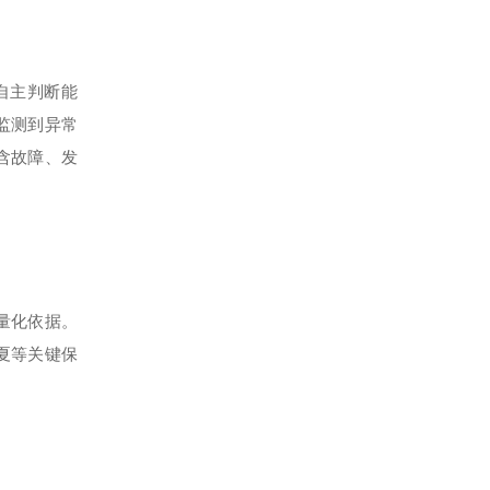
自主判断能
监测到异常
含故障、发
量化依据。
夏等关键保