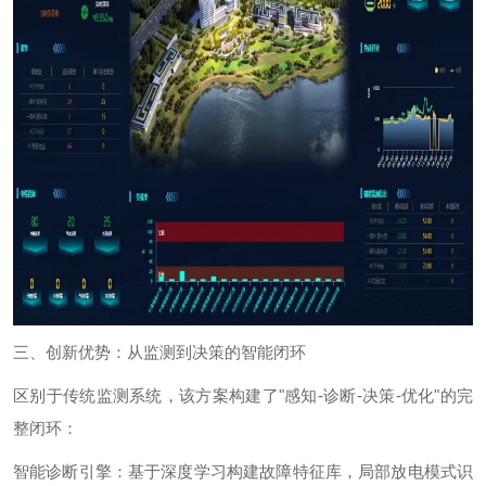
三、创新优势：从监测到决策的智能闭环
区别于传统监测系统，该方案构建了
"
感知
-
诊断
-
决策
-
优化
"
的完
整闭环：
智能诊断引擎：基于深度学习构建故障特征库，局部放电模式识