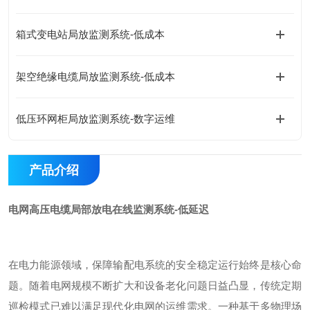
箱式变电站局放监测系统-低成本
架空绝缘电缆局放监测系统-低成本
低压环网柜局放监测系统-数字运维
产品介绍
电网高压电缆局部放电在线监测系统-低延迟
在电力能源领域，保障输配电系统的安全稳定运行始终是核心命
题。随着电网规模不断扩大和设备老化问题日益凸显，传统定期
巡检模式已难以满足现代化电网的运维需求。一种基于多物理场