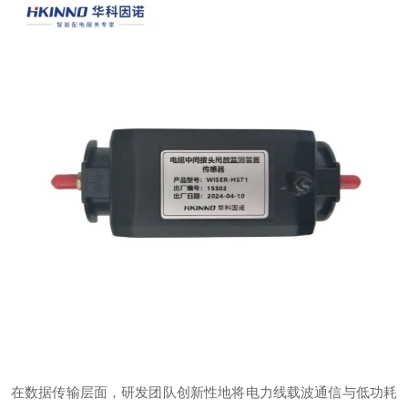
在数据传输层面，研发团队创新性地将电力线载波通信与低功耗