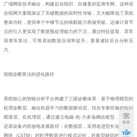
广域网络技术融合，构建起自组织、自修复的监测专网。这种混
合组网方案既保证了关键数据的实时性传输，又大幅降低了系统
整体功耗，使得单个中继节点的续航能力
再做突破
。边缘计算节
点的引入更实现了数据预处理能力的下沉，通过特征提取、异常
筛查等算法，可将原始数据压缩率提升，显著减轻后台分析压
力。
智能诊断算法的进化路径
系统核心的智能分析平台构建了三级诊断体系：基于物理模型的
机理诊断层、融合机器学习的数据驱动层、结合专家经验的知识
图谱层。在机理层，通过建立电磁
-
热
-
力多场耦合模型，可精确
联系
还原设备内部放电发展路径；在数据层，采用改进型长短期记忆
网络（
LSTM
）对时序数据进行模式识别，对典型缺陷的检出率