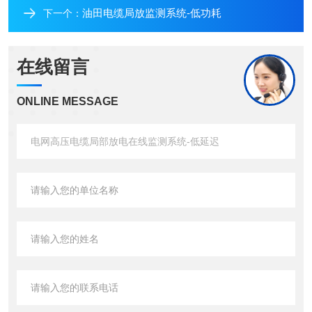
油田电缆局放监测系统-低功耗
下一个：
在线留言
ONLINE MESSAGE