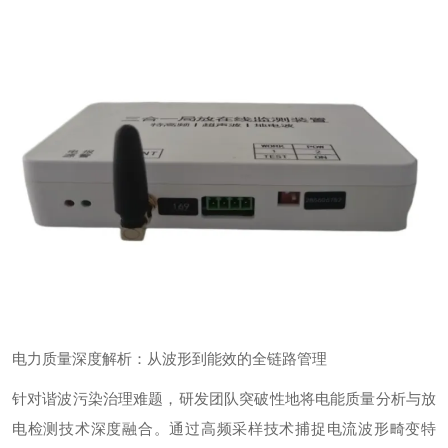
电力质量深度解析：从波形到能效的全链路管理
针对谐波污染治理难题，研发团队突破性地将电能质量分析与放
电检测技术深度融合。通过高频采样技术捕捉电流波形畸变特