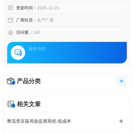
题。为破解行业痛点，新一代智能监测技术体系正逐步落
更新时间：
2025-11-21
地，通过多维度数据融合与智能分析，为配电房安全运行提
供全天候保障。
厂商性质：
生产厂家
访问量：
240
服务热线
产品分类
相关文章
整流变压器局放监测系统-低成本