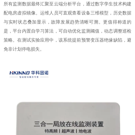
所有监测数据最终汇聚至云端分析平台，通过数字孪生技术构建
配电房虚拟镜像。运维人员可直观查看设备三维模型，历史数据
与实时状态叠加显示，故障发展趋势清晰可溯。更值得称道的
是，平台内置自学习算法，可自动优化监测阈值，动态调整巡检
策略。在
测试实验
应用中，该系统提前预警变压器绝缘缺陷，避
免非计划停电损失。