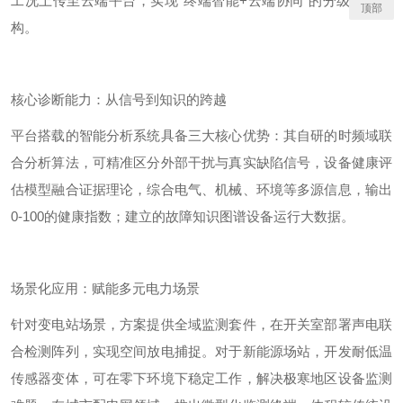
工况上传至云端平台，实现
"
终端智能
+
云端协同
"
的分级处理架
顶部
构。
核心诊断能力：从信号到知识的跨越
平台搭载的智能分析系统具备三大核心优势：其自研的时频域联
合分析算法，可精准区分外部干扰与真实缺陷信号，设备健康评
估模型融合证据理论，综合电气、机械、环境等多源信息，输出
0-100
的健康指数；建立的故障知识图谱设备运行大数据。
场景化应用：赋能多元电力场景
针对变电站场景，方案提供全域监测套件，在开关室部署声电联
合检测阵列，实现空间放电
捕捉
。对于新能源场站，开发耐低温
传感器变体，可在
零下
环境下稳定工作，解决极寒地区设备监测