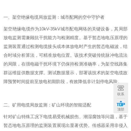
一、架空绝缘电缆局放监测：城市配网的空中守护者
架空绝缘电缆作为
10kV-35kV
城市配电网络的关键设备，其局部
放电监测需兼顾抗干扰能力与检测精度。基于暂态地电压原理的
监测装置通过检测电缆接头或本体放电时产生的暂态电磁波，结
合时域分析算法，可精准放电位置。该技术突破传统脉冲电流法
的局限，在强电磁干扰环境下仍保持检测准确率，为架空线路集
群运维提供数据支撑。
测试
数据显示，部署该技术的架空电缆故
障预警时间提前至放电初期阶段，有效降低非计划停电风险。
联系
二、矿用电缆局放监测：矿山环境的智能适配
顶部
针对矿山特殊工况下电缆易受机械损伤、潮湿腐蚀等问题，基于
暂态地电压原理的监测装置展现出显著优势。传感器采用非侵入