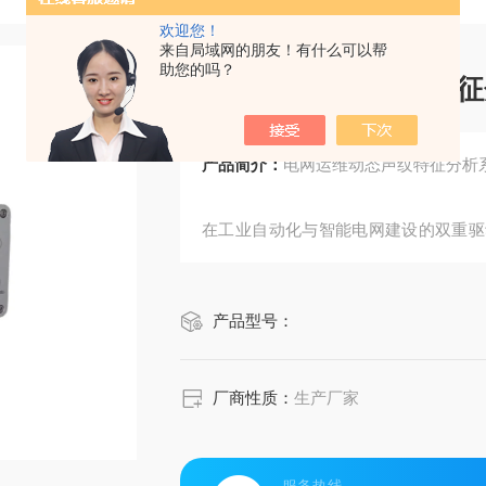
欢迎您！
来自局域网的朋友！有什么可以帮
助您的吗？
电网运维动态声纹特征
产品简介：
电网运维动态声纹特征分析
在工业自动化与智能电网建设的双重驱
连续性与供电可靠性的核心环节。针对
学诊断与智能感知的创新解决方案正崭
产品型号：
电力设备的实时状态评估与隐患预警，
厂商性质：
生产厂家