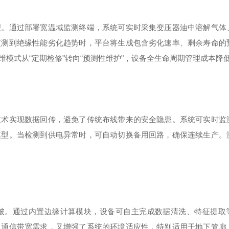
理。通过部署宽温域监测终端，系统可实时采集变压器油中溶解气体
监测到绝缘性能劣化趋势时，平台将生成包含劣化速率、剩余寿命的
维模式从
“定期检修"转向“预测性维护"，设备全生命周期管理成本降
技术实现数据回传，避免了传统布线带来的安全隐患。系统可实时监
模型。当检测到供电异常时，可自动切换备用回路，确保连续生产。
破。通过内置边缘计算模块，设备可自主完成数据清洗、特征提取
了通信带宽需求，又增强了系统的环境适应性，特别适用于地下管廊