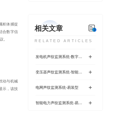
属柜体捕捉
相关文章
结合数字信
议。
RELATED ARTICLES
发电机声纹监测系统-数字运维
变压器声纹监测系统-智能守护
扰动与机械
电网声纹监测系统-易装型
显示，该技
智能电力声纹监测系统-易装型