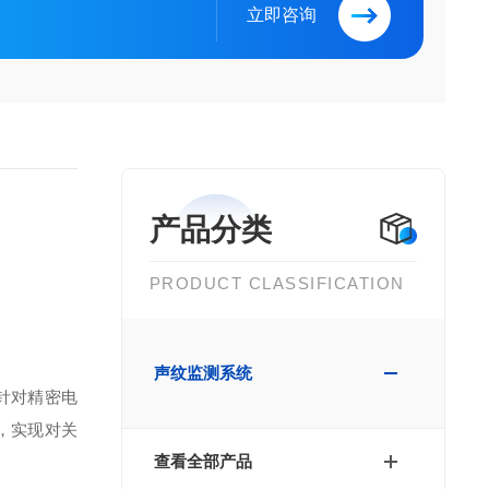
立即咨询
产品分类
PRODUCT CLASSIFICATION
声纹监测系统
针对精密电
，实现对关
查看全部产品