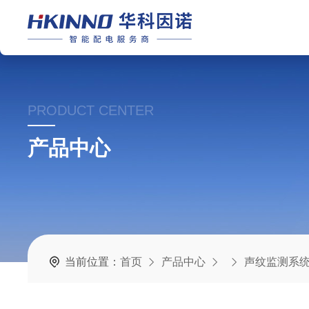
PRODUCT CENTER
产品中心
当前位置：
首页
产品中心
声纹监测系