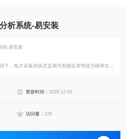
分析系统-易安装
系统-易安装
动下，电力设备的状态监测与智能化管理成为保障生产
精密电子制造与电网运维领域的特殊需求，一套融合声
露头角。该方案通过构建全息化监测网络，实现对关键
更新时间：
2025-12-02
为高精度制造与电网安全运行提供技术保障。
访问量：
220