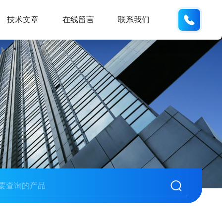
188531
技术文章
在线留言
联系我们