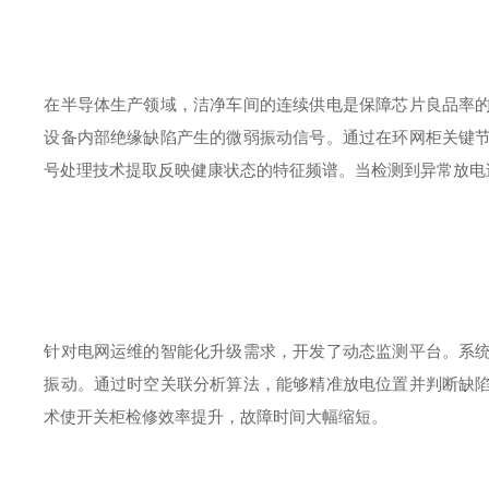
在半导体生产领域，洁净车间的连续供电是保障芯片良品率
设备内部绝缘缺陷产生的微弱振动信号。通过在环网柜关键
号处理技术提取反映健康状态的特征频谱。当检测到异常放电
针对电网运维的智能化升级需求，开发了动态监测平台。系
振动。通过时空关联分析算法，能够精准放电位置并判断缺
术使开关柜检修效率提升，故障时间大幅缩短。