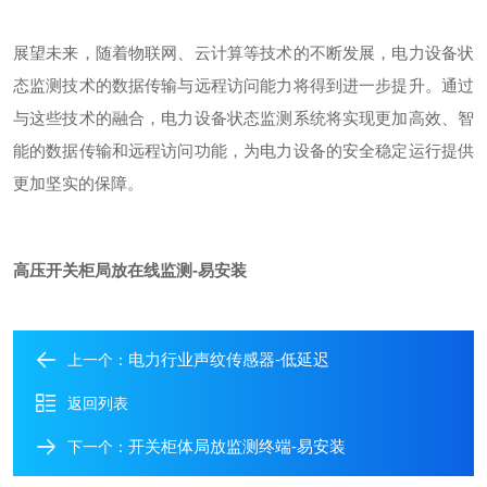
展望未来，随着物联网、云计算等技术的不断发展，电力设备状
态监测技术的数据传输与远程访问能力将得到进一步提升。通过
与这些技术的融合，电力设备状态监测系统将实现更加高效、智
能的数据传输和远程访问功能，为电力设备的安全稳定运行提供
更加坚实的保障。
高压开关柜局放在线监测-易安装
电力行业声纹传感器-低延迟
上一个：
返回列表
开关柜体局放监测终端-易安装
下一个：