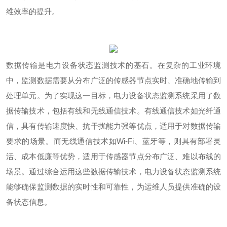
维效率的提升。
数据传输是电力设备状态监测技术的基石。在复杂的工业环境
中，监测数据需要从分布广泛的传感器节点实时、准确地传输到
处理单元。为了实现这一目标，电力设备状态监测系统采用了数
据传输技术，包括有线和无线通信技术。有线通信技术如光纤通
信，具有传输速度快、抗干扰能力强等优点，适用于对数据传输
要求的场景。而无线通信技术如
Wi-Fi
、蓝牙等，则具有部署灵
活、成本低廉等优势，适用于传感器节点分布广泛、难以布线的
场景。通过综合运用这些数据传输技术，电力设备状态监测系统
能够确保监测数据的实时性和可靠性，为运维人员提供准确的设
备状态信息。