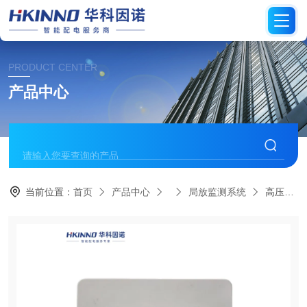
PRODUCT CENTER
产品中心
当前位置：
首页
产品中心
局放监测系统
高压开关柜局放在线监测-易安装