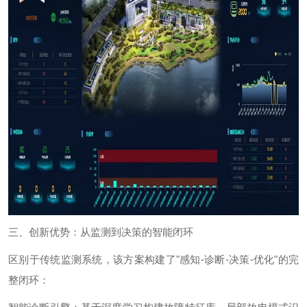
三、创新优势：从监测到决策的智能闭环
区别于传统监测系统，该方案构建了
"
感知
-
诊断
-
决策
-
优化
"
的完
整闭环：